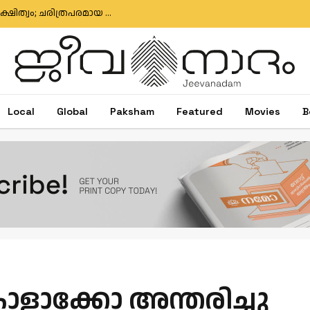
വിവാഹജീവിതത്തിന്റെ പവിത്രതയ്ക്കായി രക്തസാക്ഷിത്വം; ചരിത്രപരമായ വാഴ്ത്തപ്പെട്ട പദവി പ്രഖ്യാപനത്തിന് ഒരുങ്ങി ജോര്‍ജിയ
Local
Global
Paksham
Featured
Movies
B
ൊളാക്കോ അന്തരിച്ചു