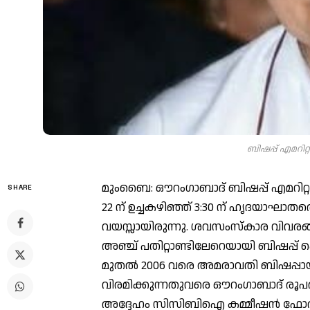
ബിഷപ്പ് എമറിറ
മുംബൈ: ഔറംഗാബാദ് ബിഷപ്പ് എമറിറ്റ
SHARE
22 ന് ഉച്ചകഴിഞ്ഞ് 3:30 ന് ഹൃദയാഘാതത്
വയസ്സായിരുന്നു. ശവസംസ്കാര വിവരങ്ങ
അഞ്ച് പതിറ്റാണ്ടിലേറെയായി ബിഷപ്പ്
മുതൽ 2006 വരെ അമരാവതി ബിഷപ്പായിരു
വിരമിക്കുന്നതുവരെ ഔറംഗാബാദ് രൂപത
അദ്ദേഹം സിസിബിഐ കമ്മീഷൻ ഫോർ ഫ