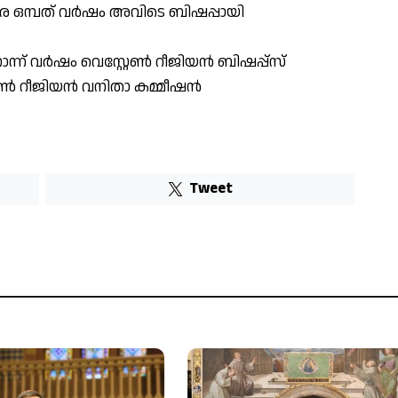
തുവരെ ഒമ്പത് വർഷം അവിടെ ബിഷപ്പായി
്ന് വർഷം വെസ്റ്റേൺ റീജിയൻ ബിഷപ്പ്സ്
്റേൺ റീജിയൻ വനിതാ കമ്മീഷൻ
Tweet