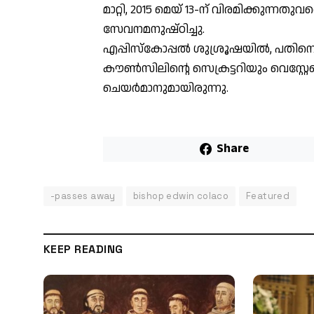
മാറ്റി, 2015 മെയ് 13-ന് വിരമിക്കുന്ന
സേവനമനുഷ്ഠിച്ചു.
എപ്പിസ്കോപ്പൽ ശുശ്രൂഷയിൽ, പതിനൊന
കൗൺസിലിന്റെ സെക്രട്ടറിയും വെസ്റ
ചെയർമാനുമായിരുന്നു.
Share
-passes away
bishop edwin colaco
Featured
KEEP READING