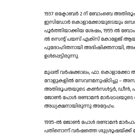
1937 ഒക്ടോബർ 2 ന് ബോംബെ അതിരൂപത
ഇസിഡോർ കൊളാക്കോയുടെയും ഒമ്പത് മക
പൂർത്തിയാക്കിയ ശേഷം, 1955 ൽ ബോംബ
ൽ സെന്റ് പയസ് എക്സ് കോളേജ് ആയ
പുരോഹിതനായി അഭിഷിക്തനായി, അക്
ഉൾപ്പെട്ടിരുന്നു.
മുപ്പത് വർഷക്കാലം, ഫാ. കൊളാക്കോ അത
റോളുകളിൽ സേവനമനുഷ്ഠിച്ചു – അസിസ്
അതിരൂപതയുടെ കൺസൾട്ടർ, ഡീൻ, എപ്
ജോൺ പോൾ രണ്ടാമൻ മാർപ്പാപ്പയുടെ വസ
അധ്യക്ഷനായിരുന്നു അദ്ദേഹം.
1995-ൽ ജോൺ പോൾ രണ്ടാമൻ മാർപാപ്പ
പതിനൊന്ന് വർഷത്തെ ശുശ്രൂഷയ്ക്ക്