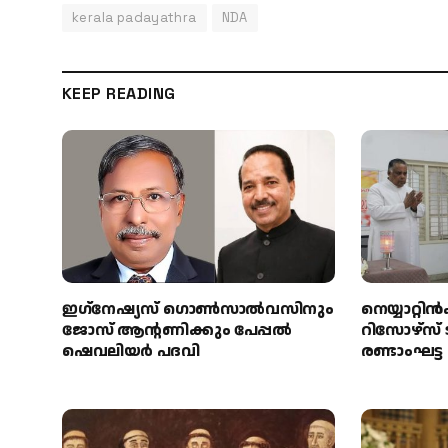
kerala padayathra
NDA
KEEP READING
ഇഗ്‌നേഷ്യസ് ഗൊൺസാൽവസിനും
നെയ്യാറ്
ജോസ് ആന്റണിക്കും പേപ്പൽ
റിസോഴ്സ് 
ഷെവലിയർ പദവി
രണ്ടാംഘട്