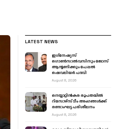
LATEST NEWS
ഇഗ്‌നേഷ്യസ്
ഗൊൺസാൽവസിനും ജോസ്
ആന്റണിക്കും പേപ്പൽ
ഷെവലിയർ പദവി
August 8, 2026
നെയ്യാറ്റിൻകര രൂപതയിൽ
റിസോഴ്സ് ടീം അംഗങ്ങൾക്ക്
രണ്ടാംഘട്ട പരിശീലനം
August 8, 2026