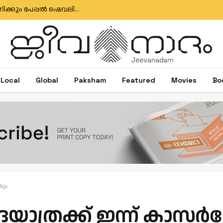
ഇഗ്‌നേഷ്യസ് ഗൊൺസാൽവസിനും ജോസ് ആന്റണിക്കും പേപ്പൽ ഷെവലിയർ പദവി
Local
Global
Paksham
Featured
Movies
Bo
കും
്രക്ക് ഇന്ന് കാസര്‍