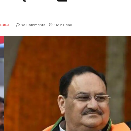
ERALA
No Comments
1 Min Read