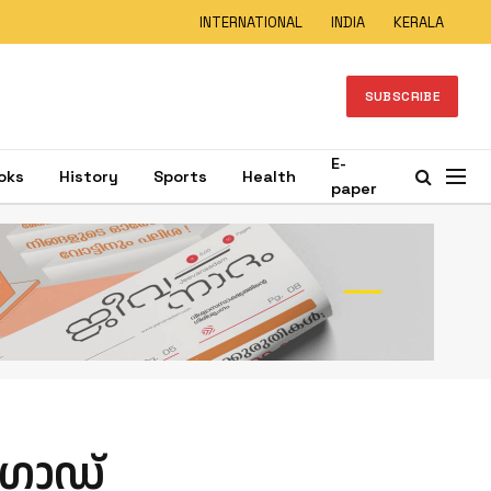
INTERNATIONAL
INDIA
KERALA
SUBSCRIBE
E-
oks
History
Sports
Health
paper
ഗോഡ്‌