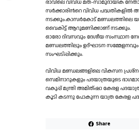
രാവിലെ വിവിധ മത-സാമുദായിക നേതാക
സർക്കാരിന്‍റെ വിവിധ പദ്ധതികളിൽ
നടക്കും.കാസർകോട് മണ്ഡലത്തിലെ യ
വൈകിട്ട് ആറുമണിക്കാണ് നടക്കും.
ഓരോ ദിവസവും ദേശീയ സംസ്ഥാന നേത
മണ്ഡലത്തിലും ഉദ്ഘാടന സമ്മേളനവു
സംഘടിപ്പിക്കും.
വിവിധ മണ്ഡലങ്ങളിലെ വികസന പ്രശ്നങ്
സെമിനാറുകളും പദയാത്രയുടെ ഭാഗമായി 
വകുപ്പ് മന്ത്രി അമിത്ഷാ കേരള പദയാ
കൂടി കടന്നു പോകുന്ന യാത്ര കേരള പദയാ
Share