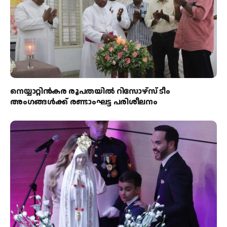
നെയ്യാറ്റിൻകര രൂപതയിൽ റിസോഴ്സ് ടീം
അംഗങ്ങൾക്ക് രണ്ടാംഘട്ട പരിശീലനം