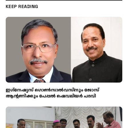
KEEP READING
ഇഗ്‌നേഷ്യസ് ഗൊൺസാൽവസിനും ജോസ്
ആന്റണിക്കും പേപ്പൽ ഷെവലിയർ പദവി