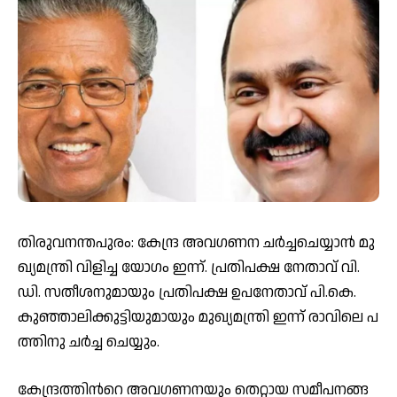
തി­​രു­​വ­​ന­​ന്ത­​പു​രം: കേ­​ന്ദ്ര അ­​വ­​ഗ­​ണ­​ന­ ച​ർ​ച്ച​ചെ​യ്യാ​ൻ മു​
ഖ്യ​മ​ന്ത്രി വി​ളി​ച്ച യോ​ഗം ഇ​ന്ന്. പ്ര­​തി­​പ­​ക്ഷ നേ­​താ­​വ് വി.​
ഡി. സ­​തീ­​ശ­​നു​മാ​യും പ്ര­​തി­​പ­​ക്ഷ ഉ­​പ­​നേ­​താ­​വ് പി.​കെ.
കു­​ഞ്ഞാ­​ലി­​ക്കു­​ട്ടി­​യു​മാ​യും മു​ഖ്യ​മ​ന്ത്രി ഇ​ന്ന് രാ​വി​ലെ പ​
ത്തി​നു ച​ർ​ച്ച ചെ​യ്യും.
കേ­​ന്ദ്ര­​ത്തി­​ന്‍റെ അ­​വ­​ഗ­​ണ­​ന​യും തെ​റ്റാ­​യ സ­​മീ­​പ­​ന­​ങ്ങ​