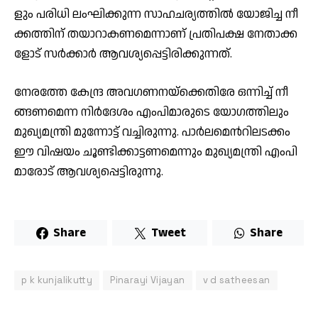
ളും പ­​രി­​ധി ലം­​ഘി­​ക്കു­​ന്ന സാ­​ഹ­​ച­​ര്യ­​ത്തി​ല്‍ യോ­​ജി­​ച്ച നീ­​
ക്ക­​ത്തി­​ന് ത­​യാ­​റാ­​ക­​ണ­​മെ­​ന്നാ­​ണ് പ്ര­​തി­​പ­​ക്ഷ നേ­​താ­​ക്ക­​
ളോ­​ട് സ​ര്‍­​ക്കാ​ര്‍ ആ­​വ­​ശ്യ­​പ്പെ­​ട്ടി­​രി­​ക്കു­​ന്ന­​ത്.
നേ​ര­​ത്തേ കേ­​ന്ദ്ര അ­​വ­​ഗ­​ണ­​ന­​യ്‌­​ക്കെ­​തി­​രേ ഒ­​ന്നി­​ച്ച് നീ­​
ങ്ങ­​ണ­​മെ­​ന്ന നി​ര്‍­​ദേ­​ശം എം­​പി­​മാ­​രു­​ടെ യോ­​ഗ­​ത്തി​ലും
മു­​ഖ്യ­​മ​ന്ത്രി മു­​ന്നോ­​ട്ട് വ­​ച്ചി­​രു​ന്നു. പാ​ര്‍­​ല­​മെ​ന്‍റി​ല​ട­​ക്കം
ഈ ​വി​ഷ­​യം ചൂ­​ണ്ടി­​ക്കാ­​ട്ട­​ണ­​മെ​ന്നും മു­​ഖ്യ­​മ​ന്ത്രി എം­​പി​
മാ­​രോ­​ട് ആ­​വ­​ശ്യ­​പ്പെ­​ട്ടി­​രു​ന്നു.
Share
Tweet
Share
p k kunjalikutty
Pinarayi Vijayan
v d satheesan