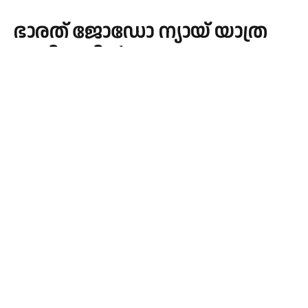
ഭാരത് ജോഡോ ന്യായ് യാത്ര
മണിപ്പൂരിൽ തുടരുന്നു
By
admin
January 15, 2024
INDIA
No Comments
1 Min Read