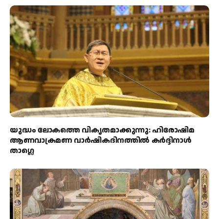
യുദ്ധം ലോകത്തെ വികൃതമാക്കുന്നു: ഹിരോഷിമ
ആണവാക്രമണ വാർഷികദിനത്തിൽ കർദ്ദിനാൾ
താഗ്ലെ