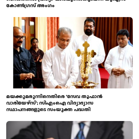
കോൺഗ്രസ് അംഗം
മയക്കുമരുന്നിനെതിരെ ‘സേവ തൂഫാൻ
വാരിയേഴ്‌സ്’; സിഎംഐ വിദ്യാഭ്യാസ
സ്ഥാപനങ്ങളുടെ സംയുക്ത പദ്ധതി