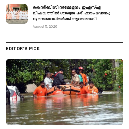
കെസിബിസി സമ്മേളനം: ഇഎസ്എ
വിഷയത്തിൽ ശാശ്വത പരിഹാരം വേണം;
ദുരന്തബാധിതർക്ക് ആദരാഞ്ജലി
August 5, 2026
EDITOR'S PICK