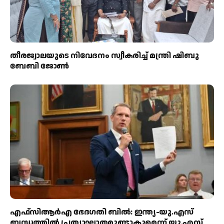
തീരജ്വാലയുടെ നിവേദനം സ്വീകരിച്ച് മന്ത്രി ഷിബു
ബേബി ജോൺ
എഫ്‌സിആർഎ ഭേദഗതി ബിൽ: ഇന്ത്യ-യു.എസ്
ബന്ധത്തിൽ പ്രത്യാഘാതമുണ്ടാകുമെന്ന് യു.എസ്