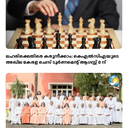
ലഹരിക്കെതിരെ കരുനീക്കാം; കെഎൽസിഎയുടെ
അഖില കേരള ചെസ് ടൂർണമെന്റ് ആഗസ്റ്റ് 8 ന്