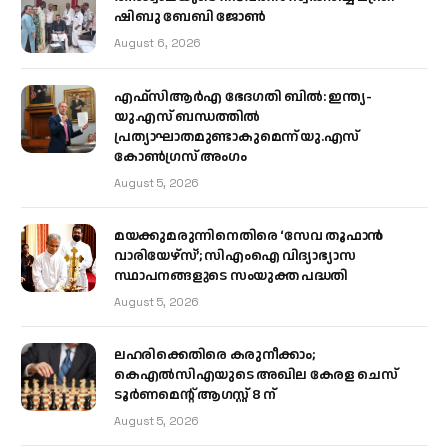
ഷിബു ബേബി ജോൺ
August 6, 2026
എഫ്‌സിആർഎ ഭേദഗതി ബിൽ: ഇന്ത്യ-
യു.എസ് ബന്ധത്തിൽ
പ്രത്യാഘാതമുണ്ടാകുമെന്ന് യു.എസ്
കോൺഗ്രസ് അംഗം
August 5, 2026
മയക്കുമരുന്നിനെതിരെ ‘സേവ തൂഫാൻ
വാരിയേഴ്‌സ്’; സിഎംഐ വിദ്യാഭ്യാസ
സ്ഥാപനങ്ങളുടെ സംയുക്ത പദ്ധതി
August 5, 2026
ലഹരിക്കെതിരെ കരുനീക്കാം;
കെഎൽസിഎയുടെ അഖില കേരള ചെസ്
ടൂർണമെന്റ് ആഗസ്റ്റ് 8 ന്
August 5, 2026