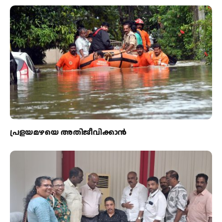
പ്രളയമഴയെ അതിജീവിക്കാന്‍