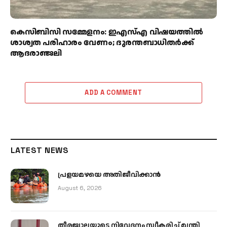
കെസിബിസി സമ്മേളനം: ഇഎസ്എ വിഷയത്തിൽ
ശാശ്വത പരിഹാരം വേണം; ദുരന്തബാധിതർക്ക്
ആദരാഞ്ജലി
ADD A COMMENT
LATEST NEWS
പ്രളയമഴയെ അതിജീവിക്കാന്‍
August 6, 2026
തീരജ്വാലയുടെ നിവേദനം സ്വീകരിച്ച് മന്ത്രി