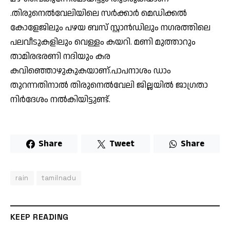
.തിരുനെൽവേലിയിലെ സർക്കാർ മെഡിക്കൽ
കോളേജിലും പഴയ ബസ് സ്റ്റാൻഡിലും നഗരത്തിലെ
പലവീടുകളിലും വെള്ളം കയറി. മണി മുത്താറും
താമിരഭരണി നദിയും കര
കവിഞ്ഞൊഴുകുകയാണ്.പാപനാശം ഡാം
തുറന്നതിനാൽ തിരുനെല്‍വേലി ജില്ലയിൽ ജാഗ്രതാ
നിർദേശം നൽകിയിട്ടുണ്ട്.
Share
Tweet
Share
rain
tamilnadu
KEEP READING