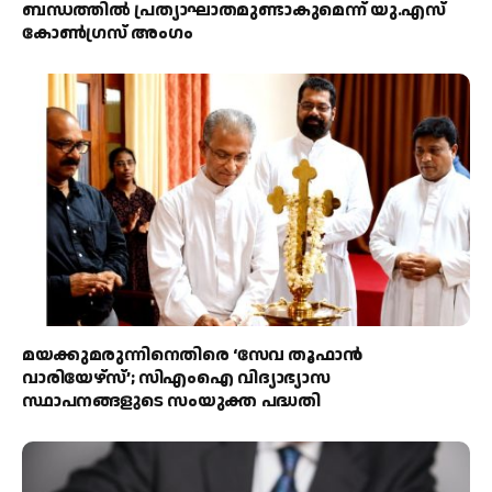
ബന്ധത്തിൽ പ്രത്യാഘാതമുണ്ടാകുമെന്ന് യു.എസ്
കോൺഗ്രസ് അംഗം
മയക്കുമരുന്നിനെതിരെ ‘സേവ തൂഫാൻ
വാരിയേഴ്‌സ്’; സിഎംഐ വിദ്യാഭ്യാസ
സ്ഥാപനങ്ങളുടെ സംയുക്ത പദ്ധതി