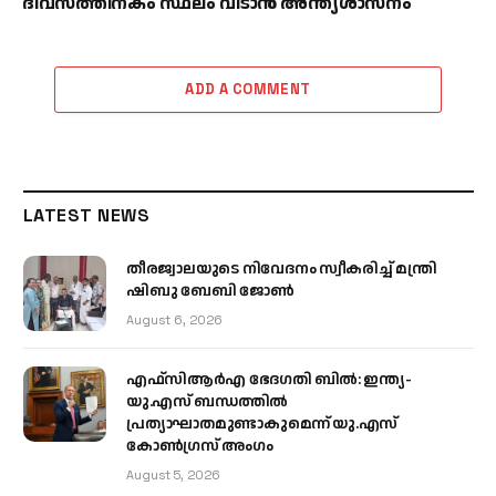
ദിവസത്തിനകം സ്ഥലം വിടാൻ അന്ത്യശാസനം
ADD A COMMENT
LATEST NEWS
തീരജ്വാലയുടെ നിവേദനം സ്വീകരിച്ച് മന്ത്രി
ഷിബു ബേബി ജോൺ
August 6, 2026
എഫ്‌സിആർഎ ഭേദഗതി ബിൽ: ഇന്ത്യ-
യു.എസ് ബന്ധത്തിൽ
പ്രത്യാഘാതമുണ്ടാകുമെന്ന് യു.എസ്
കോൺഗ്രസ് അംഗം
August 5, 2026