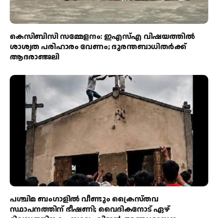
കെസിബിസി സമ്മേളനം: ഇഎസ്എ വിഷയത്തിൽ
ശാശ്വത പരിഹാരം വേണം; ദുരന്തബാധിതർക്ക്
ആദരാഞ്ജലി
പശ്ചിമ ബംഗാളിൽ വീണ്ടും ക്രൈസ്തവ
സ്ഥാപനത്തിന് ഭീഷണി; വൈദികനോട് ഏഴ്