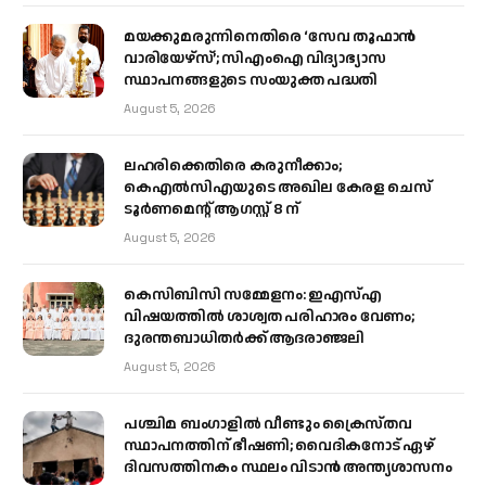
മയക്കുമരുന്നിനെതിരെ ‘സേവ തൂഫാൻ
വാരിയേഴ്‌സ്’; സിഎംഐ വിദ്യാഭ്യാസ
സ്ഥാപനങ്ങളുടെ സംയുക്ത പദ്ധതി
August 5, 2026
ലഹരിക്കെതിരെ കരുനീക്കാം;
കെഎൽസിഎയുടെ അഖില കേരള ചെസ്
ടൂർണമെന്റ് ആഗസ്റ്റ് 8 ന്
August 5, 2026
കെസിബിസി സമ്മേളനം: ഇഎസ്എ
വിഷയത്തിൽ ശാശ്വത പരിഹാരം വേണം;
ദുരന്തബാധിതർക്ക് ആദരാഞ്ജലി
August 5, 2026
പശ്ചിമ ബംഗാളിൽ വീണ്ടും ക്രൈസ്തവ
സ്ഥാപനത്തിന് ഭീഷണി; വൈദികനോട് ഏഴ്
ദിവസത്തിനകം സ്ഥലം വിടാൻ അന്ത്യശാസനം