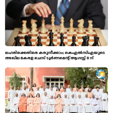
ലഹരിക്കെതിരെ കരുനീക്കാം; കെഎൽസിഎയുടെ
അഖില കേരള ചെസ് ടൂർണമെന്റ് ആഗസ്റ്റ് 8 ന്