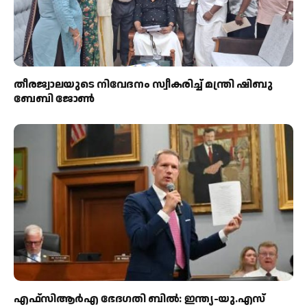
തീരജ്വാലയുടെ നിവേദനം സ്വീകരിച്ച് മന്ത്രി ഷിബു
ബേബി ജോൺ
എഫ്‌സിആർഎ ഭേദഗതി ബിൽ: ഇന്ത്യ-യു.എസ്