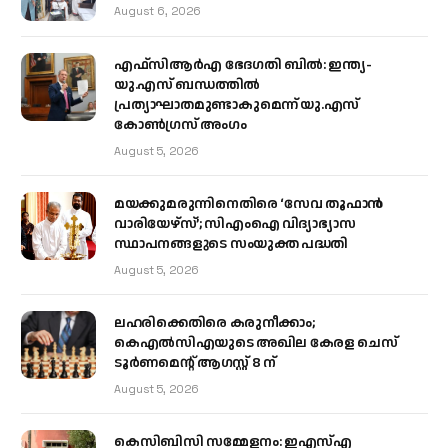
August 6, 2026
എഫ്‌സിആർഎ ഭേദഗതി ബിൽ: ഇന്ത്യ-
യു.എസ് ബന്ധത്തിൽ
പ്രത്യാഘാതമുണ്ടാകുമെന്ന് യു.എസ്
കോൺഗ്രസ് അംഗം
August 5, 2026
മയക്കുമരുന്നിനെതിരെ ‘സേവ തൂഫാൻ
വാരിയേഴ്‌സ്’; സിഎംഐ വിദ്യാഭ്യാസ
സ്ഥാപനങ്ങളുടെ സംയുക്ത പദ്ധതി
August 5, 2026
ലഹരിക്കെതിരെ കരുനീക്കാം;
കെഎൽസിഎയുടെ അഖില കേരള ചെസ്
ടൂർണമെന്റ് ആഗസ്റ്റ് 8 ന്
August 5, 2026
കെസിബിസി സമ്മേളനം: ഇഎസ്എ