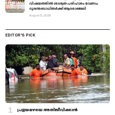
വിഷയത്തിൽ ശാശ്വത പരിഹാരം വേണം;
ദുരന്തബാധിതർക്ക് ആദരാഞ്ജലി
August 5, 2026
EDITOR'S PICK
പ്രളയമഴയെ അതിജീവിക്കാന്‍