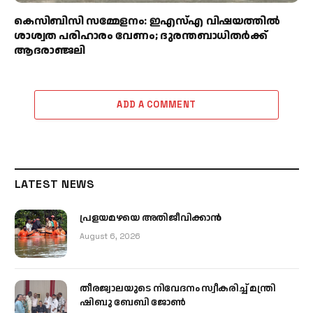
കെസിബിസി സമ്മേളനം: ഇഎസ്എ വിഷയത്തിൽ
ശാശ്വത പരിഹാരം വേണം; ദുരന്തബാധിതർക്ക്
ആദരാഞ്ജലി
ADD A COMMENT
LATEST NEWS
പ്രളയമഴയെ അതിജീവിക്കാന്‍
August 6, 2026
തീരജ്വാലയുടെ നിവേദനം സ്വീകരിച്ച് മന്ത്രി
ഷിബു ബേബി ജോൺ