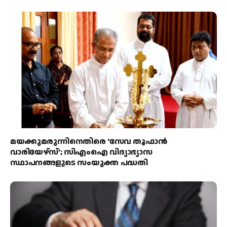
മയക്കുമരുന്നിനെതിരെ ‘സേവ തൂഫാൻ
വാരിയേഴ്‌സ്’; സിഎംഐ വിദ്യാഭ്യാസ
സ്ഥാപനങ്ങളുടെ സംയുക്ത പദ്ധതി