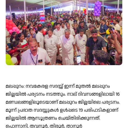
മലപ്പുറം: നവകേരള സദസ്സ് ഇന്ന് മുതൽ മലപ്പുറം
ജില്ലയിൽ പര്യടനം നടത്തും. നാല് ദിവസങ്ങളിലായി 16
മണ്ഡലങ്ങളിലൂടെയാണ് മലപ്പുറം ജില്ലയിലെ പര്യടനം.
മൂന്ന് പ്രഭാത സദസ്സുകൾ ഉൾപ്പടെ 19 പരിപാടികളാണ്
ജില്ലയിൽ ആസൂത്രണം ചെയ്തിരിക്കുന്നത്.
പൊന്നാനി, തവനൂർ, തിരൂർ, താനൂർ