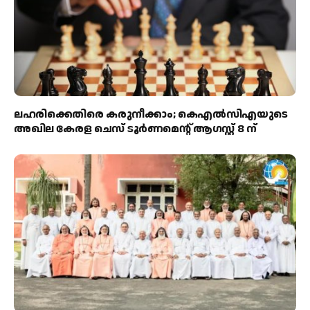
ലഹരിക്കെതിരെ കരുനീക്കാം; കെഎൽസിഎയുടെ
അഖില കേരള ചെസ് ടൂർണമെന്റ് ആഗസ്റ്റ് 8 ന്