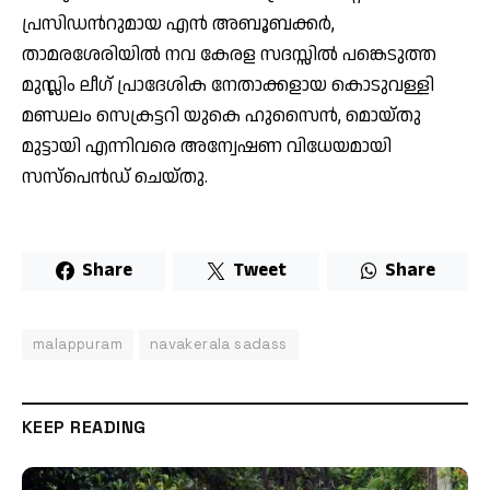
പ്രസിഡൻറുമായ എൻ അബൂബക്കർ,
താമരശേരിയിൽ നവ കേരള സദസ്സിൽ പങ്കെടുത്ത
മുസ്ലിം ലീഗ് പ്രാദേശിക നേതാക്കളായ കൊടുവള്ളി
മണ്ഡലം സെക്രട്ടറി യുകെ ഹുസൈൻ, മൊയ്തു
മുട്ടായി എന്നിവരെ അന്വേഷണ വിധേയമായി
സസ്പെൻഡ് ചെയ്തു.
Share
Tweet
Share
malappuram
navakerala sadass
KEEP READING