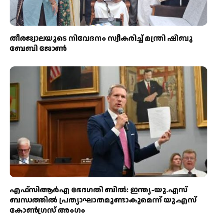
തീരജ്വാലയുടെ നിവേദനം സ്വീകരിച്ച് മന്ത്രി ഷിബു
ബേബി ജോൺ
എഫ്‌സിആർഎ ഭേദഗതി ബിൽ: ഇന്ത്യ-യു.എസ്
ബന്ധത്തിൽ പ്രത്യാഘാതമുണ്ടാകുമെന്ന് യു.എസ്
കോൺഗ്രസ് അംഗം