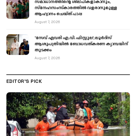
സമാധാനത്തിന്റെ ശില്പികളാകാനും,
സ്നേഹസംസ്കാരത്തിൽ വളരാനുമുള്ള
ആഹ്വാനം ചെയ്ത് പാപ്പ
August 7, 2026
‘സേവ് എവരി എ.വി. ഫിസ്റ്റുല’; ലൂർദ്‌സ്
ആശുപത്രിയിൽ ബോധവത്കരണ ക്യാമ്പയിന്
തുടക്കം
August 7, 2026
EDITOR'S PICK