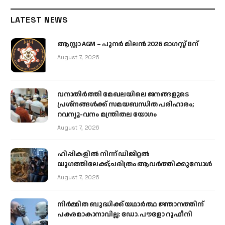
LATEST NEWS
ആസ്റ്റാ AGM – പുനർ മിലൻ 2026 ഓഗസ്റ്റ് 8ന്
August 7, 2026
വനാതിർത്തി മേഖലയിലെ ജനങ്ങളുടെ
പ്രശ്നങ്ങൾക്ക് സമയബന്ധിത പരിഹാരം;
റവന്യൂ-വനം മന്ത്രിതല യോഗം
August 7, 2026
ഹിപ്പികളില്‍ നിന്ന് ഡിജിറ്റല്‍
യുഗത്തിലേക്ക്;ചരിത്രം ആവര്‍ത്തിക്കുമ്പോള്‍
August 7, 2026
നിർമ്മിത ബുദ്ധിക്ക് യഥാർത്ഥ ജ്ഞാനത്തിന്
പകരമാകാനാവില്ല: ഡോ. പൗളോ റുഫീനി