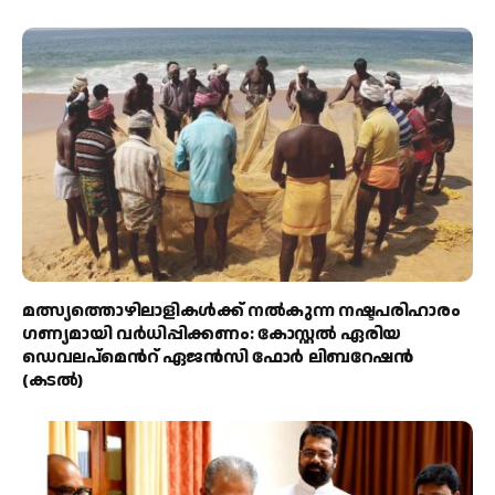
മത്സ്യത്തൊഴിലാളികള്‍ക്ക് നല്‍കുന്ന നഷ്ടപരിഹാരം
ഗണ്യമായി വര്‍ധിപ്പിക്കണം: കോസ്റ്റല്‍ ഏരിയ
ഡെവലപ്മെന്‍റ് ഏജന്‍സി ഫോര്‍ ലിബറേഷന്‍
(കടല്‍)