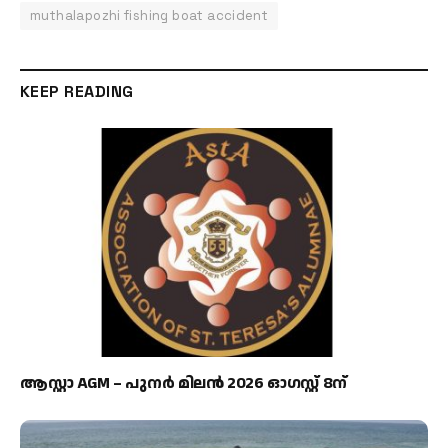
muthalapozhi fishing boat accident
KEEP READING
ആസ്റ്റാ AGM – പുനർ മിലൻ 2026 ഓഗസ്റ്റ് 8ന്