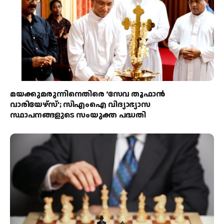
മയക്കുമരുന്നിനെതിരെ ‘സേവ തൂഫാൻ
വാരിയേഴ്‌സ്’; സിഎംഐ വിദ്യാഭ്യാസ
സ്ഥാപനങ്ങളുടെ സംയുക്ത പദ്ധതി