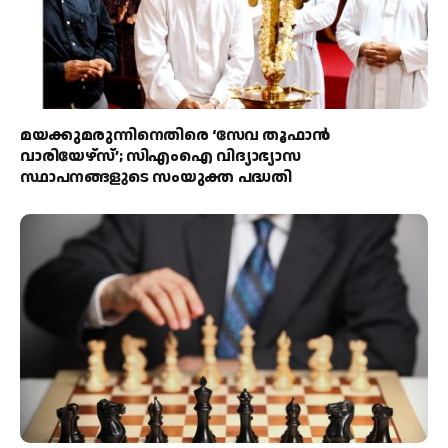
മയക്കുമരുന്നിനെതിരെ ‘സേവ തൂഫാൻ
വാരിയേഴ്‌സ്’; സിഎംഐ വിദ്യാഭ്യാസ
സ്ഥാപനങ്ങളുടെ സംയുക്ത പദ്ധതി