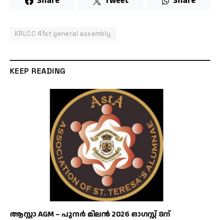
Share
Tweet
Share
KRLCC 41st general assembly
KEEP READING
ആസ്റ്റാ AGM – പുനർ മിലൻ 2026 ഓഗസ്റ്റ് 8ന്