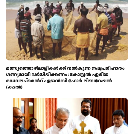
മത്സ്യത്തൊഴിലാളികള്‍ക്ക് നല്‍കുന്ന നഷ്ടപരിഹാരം
ഗണ്യമായി വര്‍ധിപ്പിക്കണം: കോസ്റ്റല്‍ ഏരിയ
ഡെവലപ്മെന്‍റ് ഏജന്‍സി ഫോര്‍ ലിബറേഷന്‍
(കടല്‍)