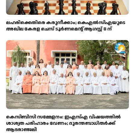
ലഹരിക്കെതിരെ കരുനീക്കാം; കെഎൽസിഎയുടെ
അഖില കേരള ചെസ് ടൂർണമെന്റ് ആഗസ്റ്റ് 8 ന്
കെസിബിസി സമ്മേളനം: ഇഎസ്എ വിഷയത്തിൽ
ശാശ്വത പരിഹാരം വേണം; ദുരന്തബാധിതർക്ക്
ആദരാഞ്ജലി