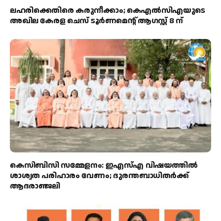
ലഹരിക്കെതിരെ കരുനീക്കാം; കെഎൽസിഎയുടെ
അഖില കേരള ചെസ് ടൂർണമെന്റ് ആഗസ്റ്റ് 8 ന്
കെസിബിസി സമ്മേളനം: ഇഎസ്എ വിഷയത്തിൽ
ശാശ്വത പരിഹാരം വേണം; ദുരന്തബാധിതർക്ക്
ആദരാഞ്ജലി