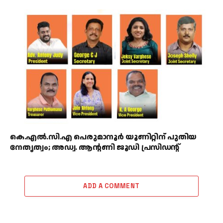
കെ.എൽ.സി.എ പെരുമാനൂർ യൂണിറ്റിന് പുതിയ
നേതൃത്വം; അഡ്വ. ആന്റണി ജൂഡി പ്രസിഡന്റ്
ADD A COMMENT