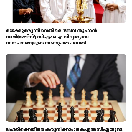
മയക്കുമരുന്നിനെതിരെ ‘സേവ തൂഫാൻ
വാരിയേഴ്‌സ്’; സിഎംഐ വിദ്യാഭ്യാസ
സ്ഥാപനങ്ങളുടെ സംയുക്ത പദ്ധതി
ലഹരിക്കെതിരെ കരുനീക്കാം; കെഎൽസിഎയുടെ