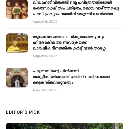
വിവാഹജീവിതത്തിന്റെ പവിത്രതയ്ക്കായി
രക്തസാക്ഷിത്വം; ചരിത്രപരമായ വാഴ്ത്തപ്പെട്ട
പദവി പ്രഖ്യാപനത്തിന് ഒരുങ്ങി ജോര്‍ജിയ
August 8, 2026
യുദ്ധം ലോകത്തെ വികൃതമാക്കുന്നു:
ഹിരോഷിമ ആണവാക്രമണ
വാർഷികദിനത്തിൽ കർദ്ദിനാൾ താഗ്ലെ
August 8, 2026
പത്രോസിന്റെ പിൻഗാമി
അസ്സീസിയിലെത്തിയതിൽ നന്ദി പറഞ്ഞ്
ക്രൈസ്തവയുവത്വം
August 8, 2026
EDITOR'S PICK