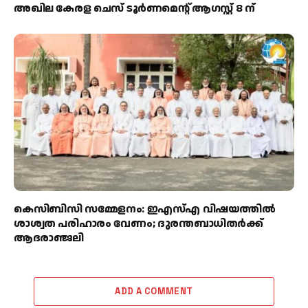
അഖില കേരള ചെസ് ടൂർണമെന്റ് ആഗസ്റ്റ് 8 ന്
കെസിബിസി സമ്മേളനം: ഇഎസ്എ വിഷയത്തിൽ
ശാശ്വത പരിഹാരം വേണം; ദുരന്തബാധിതർക്ക്
ആദരാഞ്ജലി
ADD A COMMENT