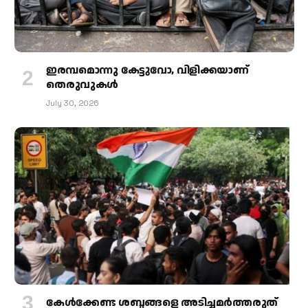
ഇരമ്പമൊന്നു കേട്ടുവോ, വിളിക്കയാണ്
തെരുവുകള്‍
July 30, 2026
കേള്‍ക്കേണ്ട ശബ്ദങ്ങളെ അടിച്ചമര്‍ത്തരുത്