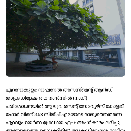
എറണാകുളം: നാഷണല്‍ അസസ്മെന്റ് ആന്‍ഡ്
അക്രഡിറ്റേഷന്‍ കൗണ്‍സില്‍ (നാക്)
പരിശോധനയില്‍ ആലുവ സെന്റ് സേവ്യേഴ്സ് കോളജ്
ഫോര്‍ വിമന് 3.68 സിജിപിഎയോടെ രാജ്യത്തെതന്നെ
ഏറ്റവും ഉയര്‍ന്ന ഗ്രേഡായ എ++ അംഗീകാരം ലഭിച്ചു.
അഞ്ചാമത്തെ സൈക്കിളില്‍ അക്രഡിറ്റേഷന്‍ നേടിയ