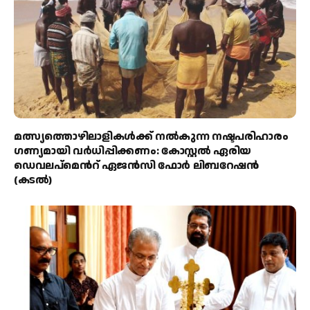
മത്സ്യത്തൊഴിലാളികള്‍ക്ക് നല്‍കുന്ന നഷ്ടപരിഹാരം
ഗണ്യമായി വര്‍ധിപ്പിക്കണം: കോസ്റ്റല്‍ ഏരിയ
ഡെവലപ്മെന്‍റ് ഏജന്‍സി ഫോര്‍ ലിബറേഷന്‍
(കടല്‍)