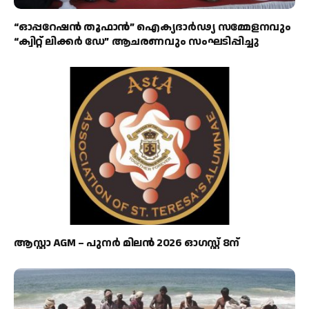
“ഓപ്പറേഷൻ തൂഫാൻ” ഐക്യദാർഢ്യ സമ്മേളനവും
“ക്വിറ്റ് ലിക്കർ ഡേ” ആചരണവും സംഘടിപ്പിച്ചു
ആസ്റ്റാ AGM – പുനർ മിലൻ 2026 ഓഗസ്റ്റ് 8ന്