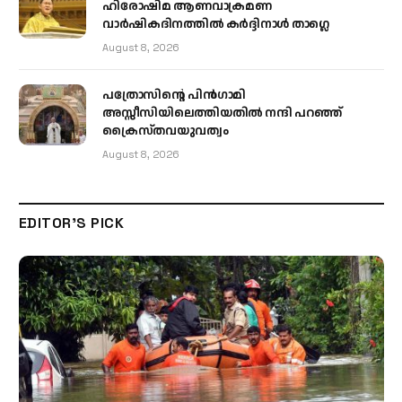
ഹിരോഷിമ ആണവാക്രമണ
വാർഷികദിനത്തിൽ കർദ്ദിനാൾ താഗ്ലെ
August 8, 2026
പത്രോസിന്റെ പിൻഗാമി
അസ്സീസിയിലെത്തിയതിൽ നന്ദി പറഞ്ഞ്
ക്രൈസ്തവയുവത്വം
August 8, 2026
EDITOR'S PICK