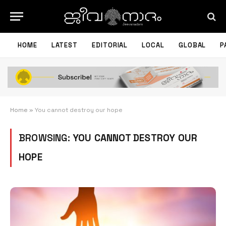
HOME
LATEST
EDITORIAL
LOCAL
GLOBAL
P
Home
»
You cannot destroy our hope
BROWSING:
YOU CANNOT DESTROY OUR
HOPE