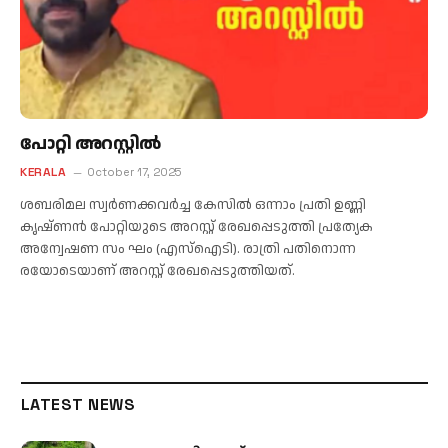
പോറ്റി അറസ്റ്റിൽ
KERALA
October 17, 2025
ശബരിമല സ്വർണക്കവർച്ച കേസിൽ ഒന്നാം പ്രതി ഉണ്ണി
കൃഷ്ണൻ പോറ്റിയുടെ അറസ്റ്റ് രേഖപ്പെടുത്തി പ്രത്യേക
അന്വേഷണ സം ഘം (എസ്ഐടി). രാത്രി പതിനൊന്ന
രയോടെയാണ് അറസ്റ്റ് രേഖപ്പെടുത്തിയത്.
LATEST NEWS