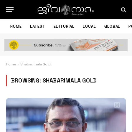
HOME
LATEST
EDITORIAL
LOCAL
GLOBAL
P
Home
»
Shabarimala Gold
BROWSING:
SHABARIMALA GOLD