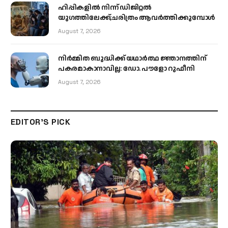
ഹിപ്പികളില്‍ നിന്ന് ഡിജിറ്റല്‍
യുഗത്തിലേക്ക്;ചരിത്രം ആവര്‍ത്തിക്കുമ്പോള്‍
August 7, 2026
നിർമ്മിത ബുദ്ധിക്ക് യഥാർത്ഥ ജ്ഞാനത്തിന്
പകരമാകാനാവില്ല: ഡോ. പൗളോ റുഫീനി
August 7, 2026
EDITOR'S PICK