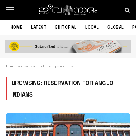
HOME
LATEST
EDITORIAL
LOCAL
GLOBAL
P
Home
»
reservation for anglo indians
BROWSING:
RESERVATION FOR ANGLO
INDIANS