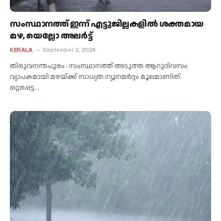
സംസ്ഥാനത്ത് ഇന്ന് എട്ടുജില്ലകളില്‍ ശക്തമായ
മഴ, യെല്ലോ അലര്‍ട്ട്
KERALA
September 2, 2024
തിരുവനന്തപുരം : സംസ്ഥാനത്ത് അടുത്ത ആറുദിവസം
വ്യാപകമായി മഴയ്ക്ക് സാധ്യത.ന്യൂനമർദ്ദം മൂലമാണിത്.
ഒറ്റപ്പെട്ട…