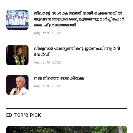
ജീവന്റെ സംരക്ഷണത്തിനായി ചെന്നൈയിൽ
യുവജനങ്ങളുടെ ശബ്ദമുയർന്നു; മാർച്ച് ഫോർ
ലൈഫ് ശ്രദ്ധേയമായി
August 10, 2026
വിശ്വസാഹോദര്യത്തിന്റെ ഈണം:വി ആർ ദി
വേൾഡ്
August 10, 2026
നന്മ നിറഞ്ഞ ജാനകിയമ്മ
August 10, 2026
EDITOR'S PICK