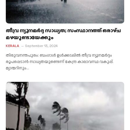
തീവ്ര ന്യൂനമര്‍ദ്ദ സാധ്യത; സംസ്ഥാനത്ത് ഒരാഴ്ച
മഴയുണ്ടായേക്കും
KERALA
September 13, 2024
തിരുവനന്തപുരം: ബംഗാൾ ഉൾക്കടലിൽ തീവ്ര ന്യൂനമർദ്ദം
രൂപപ്പെടാൻ സാധ്യതയുണ്ടെന്ന് കേന്ദ്ര കാലാവസ്ഥ വകുപ്പ്.
മ്യാന്മറിനും…