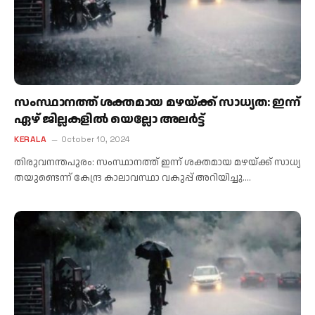
സം​സ്ഥാ​ന​ത്ത് ശ​ക്ത​മാ​യ മ​ഴ​യ്ക്ക് സാ​ധ്യ​ത: ഇ​ന്ന്
ഏഴ് ജി​ല്ല​ക​ളി​ൽ യെ​ല്ലോ അ​ല​ർ​ട്ട്
KERALA
October 10, 2024
തി​രു​വ​ന​ന്ത​പു​രം: സം​സ്ഥാ​ന​ത്ത് ഇ​ന്ന് ശ​ക്ത​മാ​യ മ​ഴ​യ്ക്ക് സാ​ധ്യ​
ത​യു​ണ്ടെ​ന്ന് കേ​ന്ദ്ര കാ​ലാ​വ​സ്ഥാ വ​കു​പ്പ് അ​റി​യി​ച്ചു.…