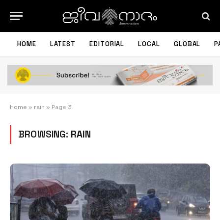
HOME
LATEST
EDITORIAL
LOCAL
GLOBAL
P
Home
»
rain
»
Page 3
BROWSING:
RAIN