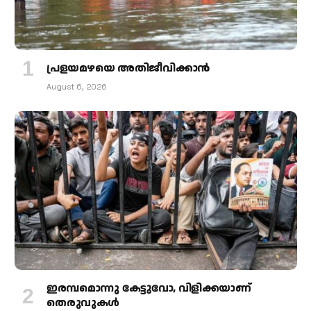
പ്രളയമഴയെ അതിജീവിക്കാന്‍
August 6, 2026
ഇരമ്പമൊന്നു കേട്ടുവോ, വിളിക്കയാണ്
തെരുവുകള്‍