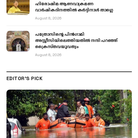
ഹിരോഷിമ ആണവാക്രമണ
വാർഷികദിനത്തിൽ കർദ്ദിനാൾ താഗ്ലെ
August 8, 2026
പത്രോസിന്റെ പിൻഗാമി
അസ്സീസിയിലെത്തിയതിൽ നന്ദി പറഞ്ഞ്
ക്രൈസ്തവയുവത്വം
August 8, 2026
EDITOR'S PICK