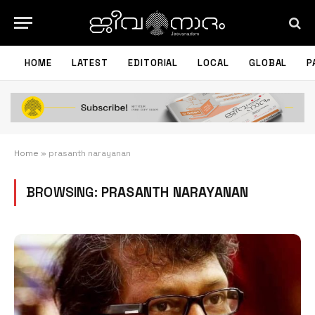
HOME
LATEST
EDITORIAL
LOCAL
GLOBAL
P
Home
»
prasanth narayanan
BROWSING:
PRASANTH NARAYANAN