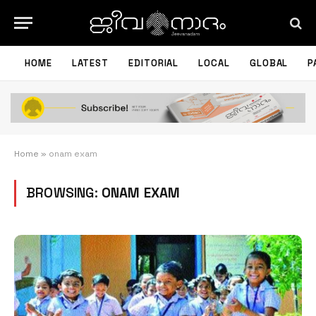
HOME
LATEST
EDITORIAL
LOCAL
GLOBAL
P
Home
»
onam exam
BROWSING:
ONAM EXAM