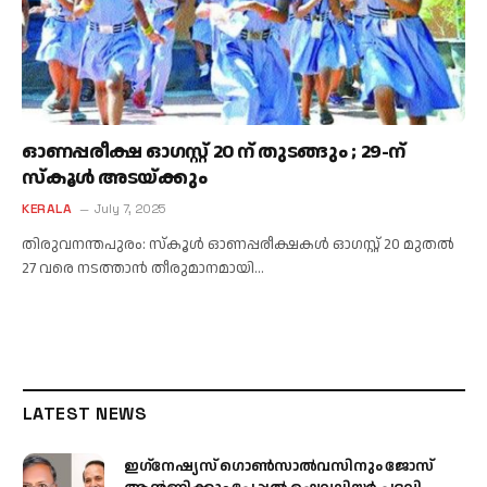
ഓണപ്പരീക്ഷ ഓഗസ്റ്റ് 20 ന് തുടങ്ങും ; 29-ന്
സ്കൂൾ അടയ്ക്കും
KERALA
July 7, 2025
തിരുവനന്തപുരം: സ്കൂൾ ഓണപ്പരീക്ഷകൾ ഓഗസ്റ്റ് 20 മുതൽ
27 വരെ നടത്താൻ തീരുമാനമായി…
LATEST NEWS
ഇഗ്‌നേഷ്യസ് ഗൊൺസാൽവസിനും ജോസ്