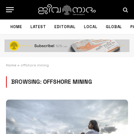
HOME
LATEST
EDITORIAL
LOCAL
GLOBAL
P
Home
»
offshore mining
BROWSING:
OFFSHORE MINING