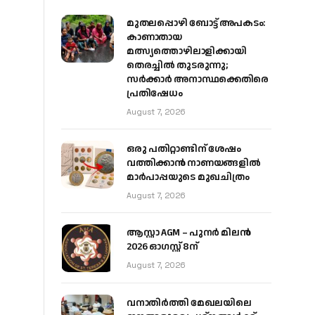
മുതലപ്പൊഴി ബോട്ട് അപകടം:
കാണാതായ
മത്സ്യത്തൊഴിലാളിക്കായി
തെരച്ചിൽ തുടരുന്നു;
സർക്കാർ അനാസ്ഥക്കെതിരെ
പ്രതിഷേധം
August 7, 2026
ഒരു പതിറ്റാണ്ടിന് ശേഷം
വത്തിക്കാൻ നാണയങ്ങളിൽ
മാർപാപ്പയുടെ മുഖചിത്രം
August 7, 2026
ആസ്റ്റാ AGM – പുനർ മിലൻ
2026 ഓഗസ്റ്റ് 8ന്
August 7, 2026
വനാതിർത്തി മേഖലയിലെ