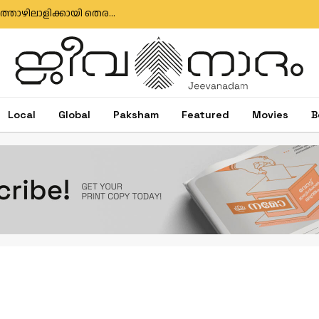
മുതലപ്പൊഴി ബോട്ട് അപകടം: കാണാതായ മത്സ്യത്തൊഴിലാളിക്കായി തെരച്ചിൽ തുടരുന്നു; സർക്കാർ അനാസ്ഥക്കെതിരെ പ്രതിഷേധം
Local
Global
Paksham
Featured
Movies
B