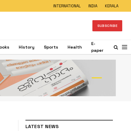
INTERNATIONAL
INDIA
KERALA
SUBSCRIBE
E-
ooks
History
Sports
Health
paper
LATEST NEWS