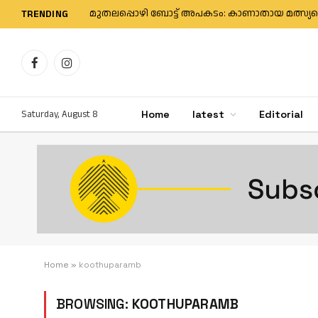
TRENDING
Facebook
Instagram
Saturday, August 8
Home
latest
Editorial
Home
»
koothuparamb
BROWSING:
KOOTHUPARAMB