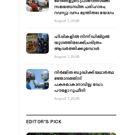
ജനങ്ങളുടെ പ്രശ്നങ്ങൾക്ക്
സമയബന്ധിത പരിഹാരം;
റവന്യൂ-വനം മന്ത്രിതല യോഗം
August 7, 2026
ഹിപ്പികളില്‍ നിന്ന് ഡിജിറ്റല്‍
യുഗത്തിലേക്ക്;ചരിത്രം
ആവര്‍ത്തിക്കുമ്പോള്‍
August 7, 2026
നിർമ്മിത ബുദ്ധിക്ക് യഥാർത്ഥ
ജ്ഞാനത്തിന്
പകരമാകാനാവില്ല: ഡോ.
പൗളോ റുഫീനി
August 7, 2026
EDITOR'S PICK