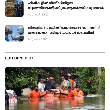
ഹിപ്പികളില്‍ നിന്ന് ഡിജിറ്റല്‍
യുഗത്തിലേക്ക്;ചരിത്രം ആവര്‍ത്തിക്കുമ്പോള്‍
August 7, 2026
നിർമ്മിത ബുദ്ധിക്ക് യഥാർത്ഥ ജ്ഞാനത്തിന്
പകരമാകാനാവില്ല: ഡോ. പൗളോ റുഫീനി
August 7, 2026
EDITOR'S PICK