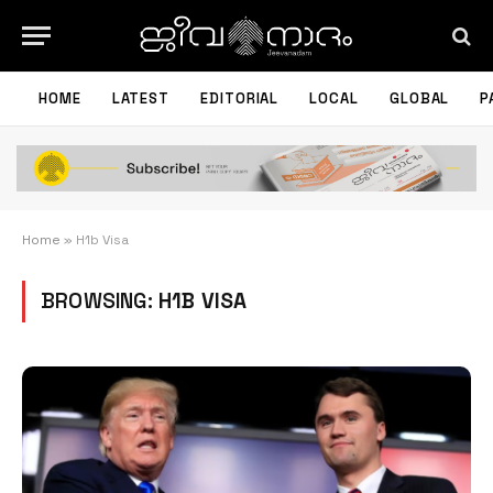
HOME
LATEST
EDITORIAL
LOCAL
GLOBAL
P
Home
»
H1b Visa
BROWSING:
H1B VISA