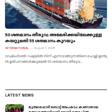
50 ശ​ത​മാ​നം തീ​രു​വ; അ​മേ​രി​ക്ക​യി​ലേ​ക്കു​ള്ള
ക​യ​റ്റു​മ​തി 55 ശ​ത​മാനം കുറയും
INTERNATIONAL
August 7, 2025
വാ​ഷിം​ഗ്ട​ൺ: റഷ്യയിൽ നിന്ന് എന്നവാങ്ങുന്നതിനെ ചൊല്ലി ഇ​ന്ത്യ​
ൻ ഉ​ത്പ​ന്ന​ങ്ങ​ൾ​ക്കു​മേ​ൽ 50 ശ​ത​മാ​നം തീ​രു​വ…
LATEST NEWS
മുതലപ്പൊഴി ബോട്ട് അപകടം: കാണാതായ