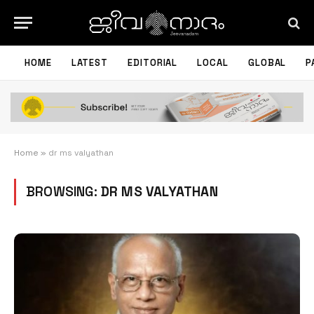
HOME
LATEST
EDITORIAL
LOCAL
GLOBAL
P
Home
»
dr ms valyathan
BROWSING:
DR MS VALYATHAN