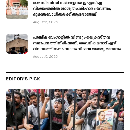
കെസിബിസി സമ്മേളനം: ഇഎസ്എ
വിഷയത്തിൽ ശാശ്വത പരിഹാരം വേണം;
ദുരന്തബാധിതർക്ക് ആദരാഞ്ജലി
August 5, 2026
പശ്ചിമ ബംഗാളിൽ വീണ്ടും ക്രൈസ്തവ
സ്ഥാപനത്തിന് ഭീഷണി; വൈദികനോട് ഏഴ്
ദിവസത്തിനകം സ്ഥലം വിടാൻ അന്ത്യശാസനം
August 5, 2026
EDITOR'S PICK