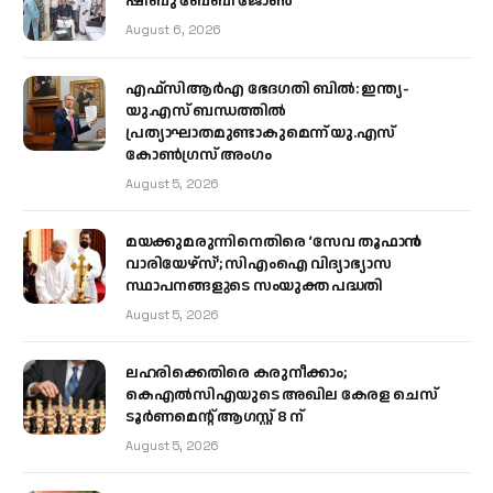
ഷിബു ബേബി ജോൺ
August 6, 2026
എഫ്‌സിആർഎ ഭേദഗതി ബിൽ: ഇന്ത്യ-
യു.എസ് ബന്ധത്തിൽ
പ്രത്യാഘാതമുണ്ടാകുമെന്ന് യു.എസ്
കോൺഗ്രസ് അംഗം
August 5, 2026
മയക്കുമരുന്നിനെതിരെ ‘സേവ തൂഫാൻ
വാരിയേഴ്‌സ്’; സിഎംഐ വിദ്യാഭ്യാസ
സ്ഥാപനങ്ങളുടെ സംയുക്ത പദ്ധതി
August 5, 2026
ലഹരിക്കെതിരെ കരുനീക്കാം;
കെഎൽസിഎയുടെ അഖില കേരള ചെസ്
ടൂർണമെന്റ് ആഗസ്റ്റ് 8 ന്
August 5, 2026