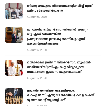
തീരജ്വാലയുടെ നിവേദനം സ്വീകരിച്ച് മന്ത്രി
ഷിബു ബേബി ജോൺ
August 6, 2026
എഫ്‌സിആർഎ ഭേദഗതി ബിൽ: ഇന്ത്യ-
യു.എസ് ബന്ധത്തിൽ
പ്രത്യാഘാതമുണ്ടാകുമെന്ന് യു.എസ്
കോൺഗ്രസ് അംഗം
August 5, 2026
മയക്കുമരുന്നിനെതിരെ ‘സേവ തൂഫാൻ
വാരിയേഴ്‌സ്’; സിഎംഐ വിദ്യാഭ്യാസ
സ്ഥാപനങ്ങളുടെ സംയുക്ത പദ്ധതി
August 5, 2026
ലഹരിക്കെതിരെ കരുനീക്കാം;
കെഎൽസിഎയുടെ അഖില കേരള ചെസ്
ടൂർണമെന്റ് ആഗസ്റ്റ് 8 ന്