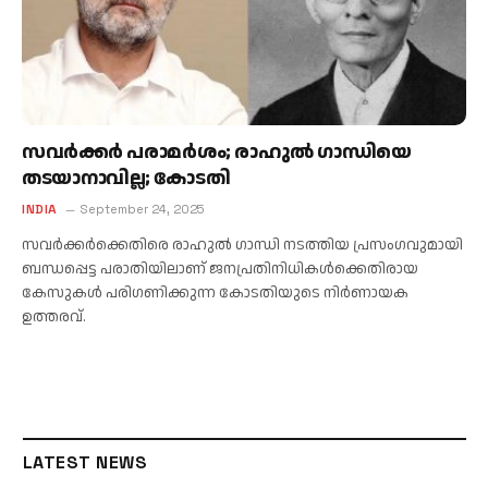
സവർക്കർ പരാമർശം; രാഹുൽ ഗാന്ധിയെ
തടയാനാവില്ല; കോടതി
INDIA
September 24, 2025
സവർക്കർക്കെതിരെ രാഹുൽ ഗാന്ധി നടത്തിയ പ്രസംഗവുമായി
ബന്ധപ്പെട്ട പരാതിയിലാണ് ജനപ്രതിനിധികൾക്കെതിരായ
കേസുകൾ പരിഗണിക്കുന്ന കോടതിയുടെ നിർണായക
ഉത്തരവ്.
LATEST NEWS