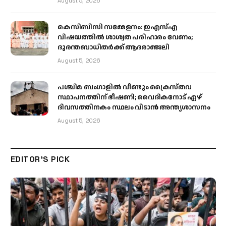
August 5, 2026
കെസിബിസി സമ്മേളനം: ഇഎസ്എ
വിഷയത്തിൽ ശാശ്വത പരിഹാരം വേണം;
ദുരന്തബാധിതർക്ക് ആദരാഞ്ജലി
August 5, 2026
പശ്ചിമ ബംഗാളിൽ വീണ്ടും ക്രൈസ്തവ
സ്ഥാപനത്തിന് ഭീഷണി; വൈദികനോട് ഏഴ്
ദിവസത്തിനകം സ്ഥലം വിടാൻ അന്ത്യശാസനം
August 5, 2026
EDITOR'S PICK