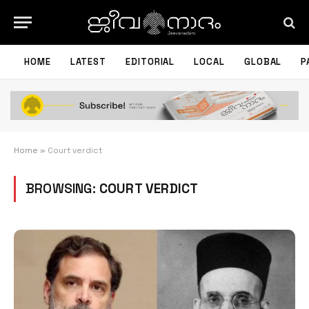
HOME
LATEST
EDITORIAL
LOCAL
GLOBAL
P
Home
»
Court verdict
BROWSING:
COURT VERDICT