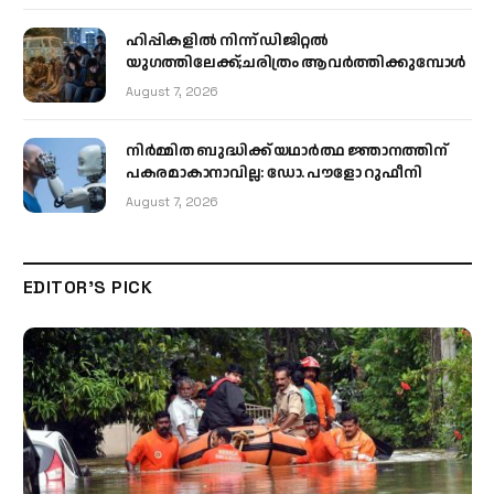
ഹിപ്പികളില്‍ നിന്ന് ഡിജിറ്റല്‍
യുഗത്തിലേക്ക്;ചരിത്രം ആവര്‍ത്തിക്കുമ്പോള്‍
August 7, 2026
നിർമ്മിത ബുദ്ധിക്ക് യഥാർത്ഥ ജ്ഞാനത്തിന്
പകരമാകാനാവില്ല: ഡോ. പൗളോ റുഫീനി
August 7, 2026
EDITOR'S PICK