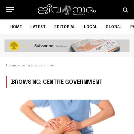
HOME
LATEST
EDITORIAL
LOCAL
GLOBAL
P
Home
»
centre government
BROWSING:
CENTRE GOVERNMENT