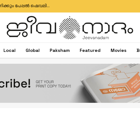
ഇഗ്‌നേഷ്യസ് ഗൊൺസാൽവസിനും ജോസ് ആന്റണിക്കും പേപ്പൽ ഷെവലിയർ പദവി
Local
Global
Paksham
Featured
Movies
B