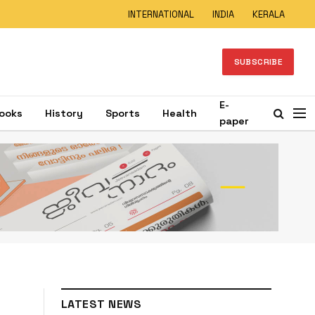
INTERNATIONAL
INDIA
KERALA
SUBSCRIBE
E-
ooks
History
Sports
Health
paper
LATEST NEWS