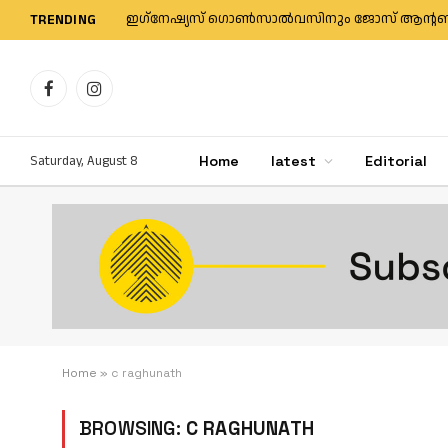
TRENDING
Facebook
Instagram
Saturday, August 8
Home
latest
Editorial
Home
»
c raghunath
BROWSING:
C RAGHUNATH