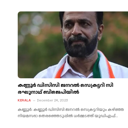
കണ്ണൂർ ഡിസിസി ജനറൽ സെക്രട്ടറി സി
രഘുനാഥ് ബിജെപിയിൽ
KERALA
December 24, 2023
കണ്ണൂർ: കണ്ണൂർ ഡിസിസി ജനറൽ സെക്രട്ടറിയും കഴിഞ്ഞ
നിയമസഭാ തെരഞ്ഞെടുപ്പിൽ ധർമ്മടത്ത് യുഡിഎഫ്…