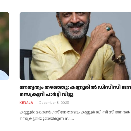
നേതൃത്വം തഴഞ്ഞു: കണ്ണൂരിൽ ഡിസിസി ജ
സെക്രട്ടറി പാർട്ടി വിട്ടു
KERALA
December 8, 2023
കണ്ണൂർ: കോൺഗ്രസ് നേതാവും കണ്ണൂർ ഡി സി സി ജനറൽ
സെക്രട്ടറിയുമായിരുന്ന സി.…