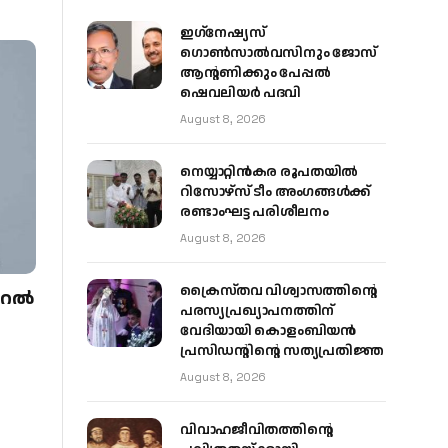
ഇഗ്‌നേഷ്യസ്
ഗൊൺസാൽവസിനും ജോസ്
ആന്റണിക്കും പേപ്പൽ
ഷെവലിയർ പദവി
August 8, 2026
നെയ്യാറ്റിൻകര രൂപതയിൽ
റിസോഴ്സ് ടീം അംഗങ്ങൾക്ക്
രണ്ടാംഘട്ട പരിശീലനം
August 8, 2026
ക്രൈസ്തവ വിശ്വാസത്തിന്റെ
നറൽ
പരസ്യപ്രഖ്യാപനത്തിന്
വേദിയായി കൊളംബിയൻ
പ്രസിഡന്റിന്റെ സത്യപ്രതിജ്ഞ
August 8, 2026
വിവാഹജീവിതത്തിന്റെ