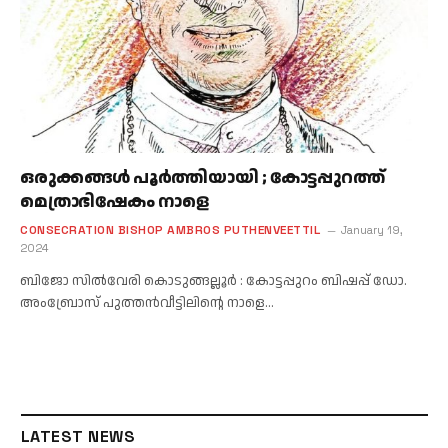
ഒരുക്കങ്ങൾ പൂർത്തിയായി ; കോട്ടപ്പുറത്ത്
മെത്രാഭിഷേകം നാളെ
CONSECRATION BISHOP AMBROS PUTHENVEETTIL
January 19,
2024
ബിജോ സിൽവേരി കൊടുങ്ങല്ലൂർ : കോട്ടപ്പുറം ബിഷപ്പ് ഡോ.
അംബ്രോസ് പുത്തൻവീട്ടിലിന്റെ നാളെ…
LATEST NEWS