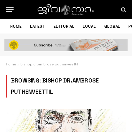
HOME
LATEST
EDITORIAL
LOCAL
GLOBAL
P
Home
»
bishop dr.ambrose puthenveettil
BROWSING:
BISHOP DR.AMBROSE
PUTHENVEETTIL