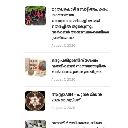
മുതലപ്പൊഴി ബോട്ട് അപകടം:
കാണാതായ
മത്സ്യത്തൊഴിലാളിക്കായി
തെരച്ചിൽ തുടരുന്നു;
സർക്കാർ അനാസ്ഥക്കെതിരെ
പ്രതിഷേധം
August 7, 2026
ഒരു പതിറ്റാണ്ടിന് ശേഷം
വത്തിക്കാൻ നാണയങ്ങളിൽ
മാർപാപ്പയുടെ മുഖചിത്രം
August 7, 2026
ആസ്റ്റാ AGM – പുനർ മിലൻ
2026 ഓഗസ്റ്റ് 8ന്
August 7, 2026
വനാതിർത്തി മേഖലയിലെ