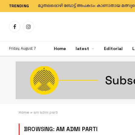
TRENDING
Facebook
Instagram
Friday, August 7
Home
latest
Editorial
L
Home
»
am admi parti
BROWSING:
AM ADMI PARTI