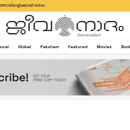
മുതലപ്പൊഴി ബോട്ട് അപകടം: കാണാതായ മത്സ്യത്തൊഴിലാളിക്കായി തെരച്ചിൽ തുടരുന്നു; സർക്കാർ അനാസ്ഥക്കെതിരെ പ്രതിഷേധം
ocal
Global
Paksham
Featured
Movies
Boo