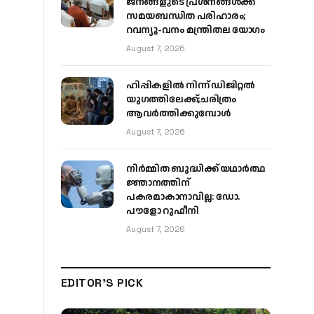
ജനങ്ങളുടെ പ്രശ്നങ്ങൾക്ക്
സമയബന്ധിത പരിഹാരം;
റവന്യൂ-വനം മന്ത്രിതല യോഗം
August 7, 2026
ഹിപ്പികളില്‍ നിന്ന് ഡിജിറ്റല്‍
യുഗത്തിലേക്ക്;ചരിത്രം
ആവര്‍ത്തിക്കുമ്പോള്‍
August 7, 2026
നിർമ്മിത ബുദ്ധിക്ക് യഥാർത്ഥ
ജ്ഞാനത്തിന്
പകരമാകാനാവില്ല: ഡോ.
പൗളോ റുഫീനി
August 7, 2026
EDITOR'S PICK