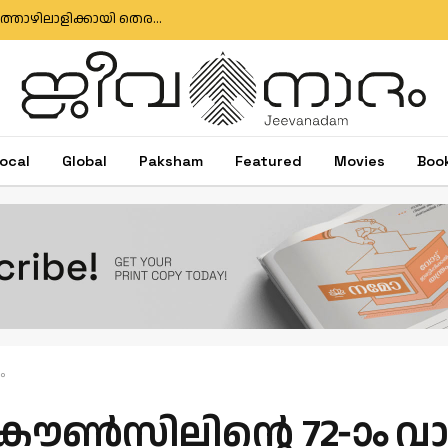
മുതലപ്പൊഴി ബോട്ട് അപകടം: കാണാതായ മത്സ്യത്തൊഴിലാളിക്കായി തെരച്ചിൽ തുടരുന്നു; സർക്കാർ അനാസ്ഥക്കെതിരെ പ്രതിഷേധം
ocal
Global
Paksham
Featured
Movies
Boo
ം
 കൗൺസിലിന്റെ 72-ാം 