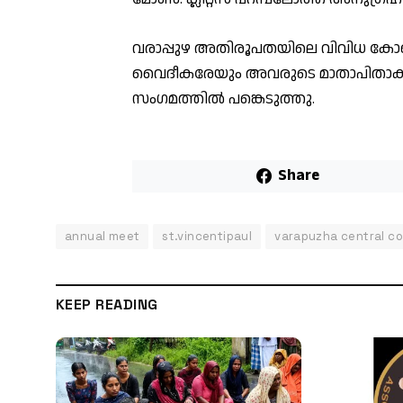
വരാപ്പുഴ അതിരൂപതയിലെ വിവിധ ക
വൈദീകരേയും അവരുടെ മാതാപിതാക്ക
സംഗമത്തിൽ പങ്കെടുത്തു.
Share
annual meet
st.vincentipaul
varapuzha central co
KEEP READING