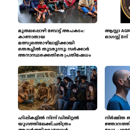
മുതലപ്പൊഴി ബോട്ട് അപകടം:
ആസ്റ്റാ AG
കാണാതായ
ഓഗസ്റ്റ് 8ന്
മത്സ്യത്തൊഴിലാളിക്കായി
തെരച്ചിൽ തുടരുന്നു; സർക്കാർ
അനാസ്ഥക്കെതിരെ പ്രതിഷേധം
ഹിപ്പികളില്‍ നിന്ന് ഡിജിറ്റല്‍
നിർമ്മിത ബ
യുഗത്തിലേക്ക്;ചരിത്രം
ജ്ഞാനത്തി