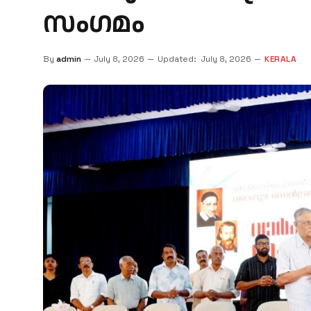
സംഗമം
By
admin
July 8, 2026
Updated:
July 8, 2026
KERALA