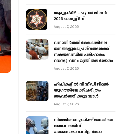
ആസ്റ്റാ AGM – പുനർ മിലൻ
2026 ഓഗസ്റ്റ് 8ന്
August 7, 2026
വനാതിർത്തി മേഖലയിലെ
ജനങ്ങളുടെ പ്രശ്നങ്ങൾക്ക്
സമയബന്ധിത പരിഹാരം;
റവന്യൂ-വനം മന്ത്രിതല യോഗം
August 7, 2026
ഹിപ്പികളില്‍ നിന്ന് ഡിജിറ്റല്‍
യുഗത്തിലേക്ക്;ചരിത്രം
ആവര്‍ത്തിക്കുമ്പോള്‍
August 7, 2026
നിർമ്മിത ബുദ്ധിക്ക് യഥാർത്ഥ
ജ്ഞാനത്തിന്
പകരമാകാനാവില്ല: ഡോ.