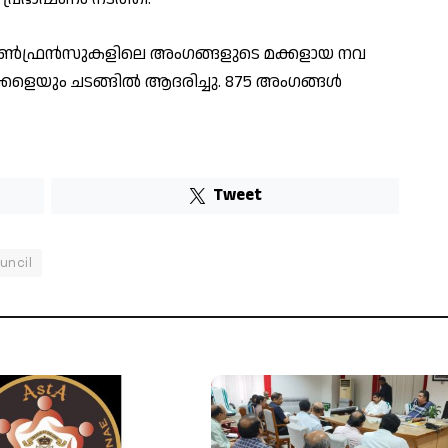
ോൺഫ്രൻസുകളിലെ അംഗങ്ങളുടെ മക്കളായ നവ
ളെയും ചടങ്ങിൽ ആദരിച്ചു. 875 അംഗങ്ങൾ
Tweet
uncil