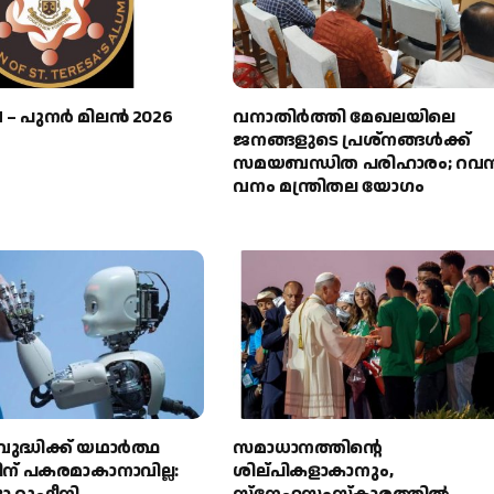
M – പുനർ മിലൻ 2026
വനാതിർത്തി മേഖലയിലെ
ജനങ്ങളുടെ പ്രശ്നങ്ങൾക്ക്
സമയബന്ധിത പരിഹാരം; റവന്
വനം മന്ത്രിതല യോഗം
ുദ്ധിക്ക് യഥാർത്ഥ
സമാധാനത്തിന്റെ
ന് പകരമാകാനാവില്ല:
ശില്പികളാകാനും,