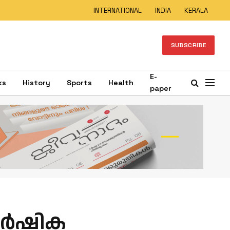
INTERNATIONAL
INDIA
KERALA
SUBSCRIBE
E-
ks
History
Sports
Health
paper
വാർഷിക