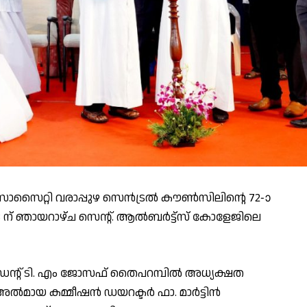
ൾ സൊസൈറ്റി വരാപ്പുഴ സെൻട്രൽ കൗൺസിലിന്റെ 72-ാ
 ന് ഞായറാഴ്ച സെന്റ്. ആൽബർട്ട്സ് കോളേജിലെ
ന്റ്‌ ടി. എം ജോസഫ് തൈപറമ്പിൽ അധ്യക്ഷത
 അൽമായ കമ്മീഷൻ ഡയറക്ടർ ഫാ. മാർട്ടിൻ