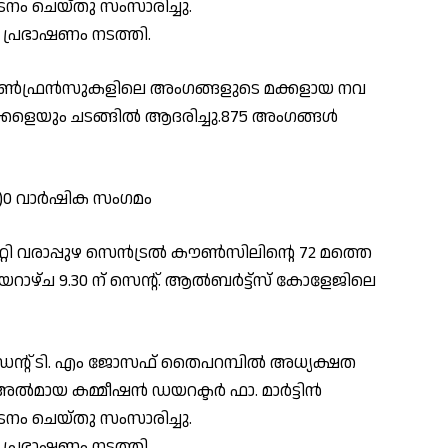
ം ചെയ്തു സംസാരിച്ചു.
ഹ പ്രഭാഷണം നടത്തി.
ോൺഫ്രൻസുകളിലെ അംഗങ്ങളുടെ മക്കളായ നവ
ളെയും ചടങ്ങിൽ ആദരിച്ചു.875 അംഗങ്ങൾ
2)0 വാർഷിക സംഗമം
റി വരാപ്പുഴ സെൻട്രൽ കൗൺസിലിന്റെ 72 മത്തെ
ാഴ്ച 9.30 ന് സെന്റ്. ആൽബർട്ട്സ് കോളേജിലെ
ന്റ്‌ ടി. എം ജോസഫ് തൈപറമ്പിൽ അധ്യക്ഷത
 അൽമായ കമ്മീഷൻ ഡയറക്ടർ ഫാ. മാർട്ടിൻ
ം ചെയ്തു സംസാരിച്ചു.
ഹ പ്രഭാഷണം നടത്തി.