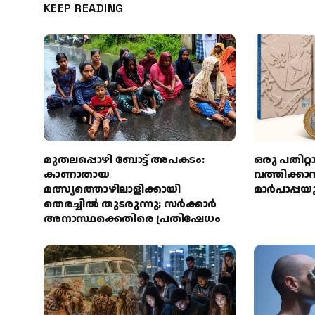
KEEP READING
മുതലപ്പൊഴി ബോട്ട് അപകടം:
ഒരു പതിറ്റ
കാണാതായ
വത്തിക്ക
മത്സ്യത്തൊഴിലാളിക്കായി
മാർപാപ്പയ
തെരച്ചിൽ തുടരുന്നു; സർക്കാർ
അനാസ്ഥക്കെതിരെ പ്രതിഷേധം