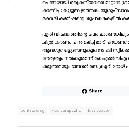
ചെണ്ടയായി ക്രൈസ്തവരെ മാറ്റാൻ ശ്രമി
കാണിച്ചുകൂട്ടുന്ന ഇത്തരം ജുഗുപ്സ
കോശി കമ്മീഷന്റെ ശുപാർശകളിൽ കമ്മീഷൻ 
ഏത് വിഷയത്തിന്റെ പേരിലാണെങ്കിലും
ചിത്രീകരണം പിൻവലിച്ച് മാപ്പ് പറയ
ആവശ്യപ്പെട്ടു.അനുകൂല നടപടി സ്വീകരി
നേതൃത്വം നൽകുമെന്ന് കെഎൽസിഎ വ
ക്കൂഞ്ഞയും ജനറൽ സെക്രട്ടറി റോയ് പ
Share
contraversy
klca varapuzha
last supper