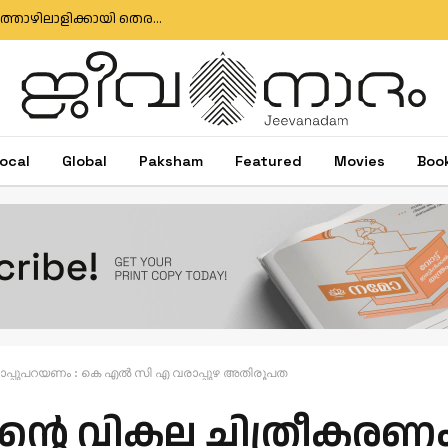
മുതലപ്പൊഴി ബോട്ട് അപകടം: കാണാതായ മത്സ്യത്തൊഴിലാളിക്കായി തെരച്ചിൽ തുടരുന്നു; സർക്കാർ അനാസ്ഥക്കെതിരെ പ്രതിഷേധം
ocal
Global
Paksham
Featured
Movies
Boo
 മാപ്പുപറയണം : കെ എൽ സി എ വരാപ്പുഴ അതിരൂപത
ൻ്റെ വികല ചിത്രീകരണം 