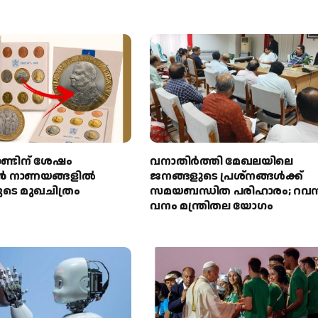
ാണ്ടിന് ശേഷം
വനാതിർത്തി മേഖലയിലെ
ാൻ നാണയങ്ങളിൽ
ജനങ്ങളുടെ പ്രശ്നങ്ങൾക്ക്
ുടെ മുഖചിത്രം
സമയബന്ധിത പരിഹാരം; റവന്
വനം മന്ത്രിതല യോഗം