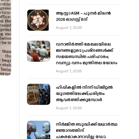
ആസ്റ്റാ AGM – പുനർ മിലൻ
2026 ഓഗസ്റ്റ് 8ന്
August 7, 2026
വനാതിർത്തി മേഖലയിലെ
ജനങ്ങളുടെ പ്രശ്നങ്ങൾക്ക്
സമയബന്ധിത പരിഹാരം;
റവന്യൂ-വനം മന്ത്രിതല യോഗം
August 7, 2026
ഹിപ്പികളില്‍ നിന്ന് ഡിജിറ്റല്‍
യുഗത്തിലേക്ക്;ചരിത്രം
ആവര്‍ത്തിക്കുമ്പോള്‍
August 7, 2026
നിർമ്മിത ബുദ്ധിക്ക് യഥാർത്ഥ
ജ്ഞാനത്തിന്
പകരമാകാനാവില്ല: ഡോ.