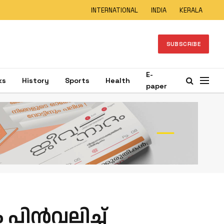
INTERNATIONAL
INDIA
KERALA
SUBSCRIBE
E-
ks
History
Sports
Health
paper
പിൻവലിച്ച്