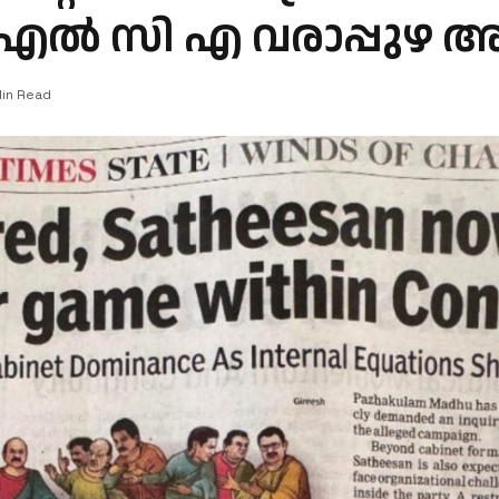
െ എൽ സി എ വരാപ്പുഴ
Min Read