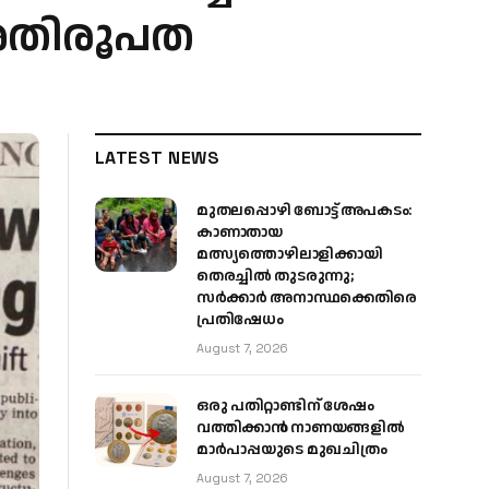
 അതിരൂപത
LATEST NEWS
മുതലപ്പൊഴി ബോട്ട് അപകടം:
കാണാതായ
മത്സ്യത്തൊഴിലാളിക്കായി
തെരച്ചിൽ തുടരുന്നു;
സർക്കാർ അനാസ്ഥക്കെതിരെ
പ്രതിഷേധം
August 7, 2026
ഒരു പതിറ്റാണ്ടിന് ശേഷം
വത്തിക്കാൻ നാണയങ്ങളിൽ
മാർപാപ്പയുടെ മുഖചിത്രം
August 7, 2026