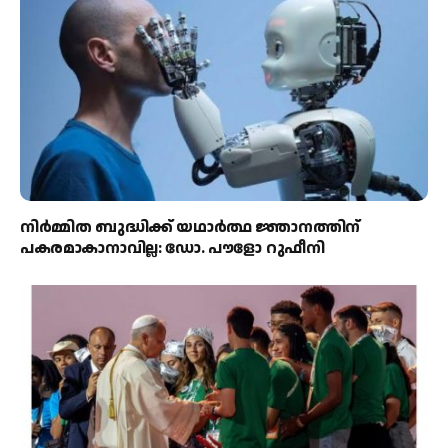
നിർമ്മിത ബുദ്ധിക്ക് യഥാർത്ഥ ജ്ഞാനത്തിന്
പകരമാകാനാവില്ല: ഡോ. പൗളോ റുഫീനി