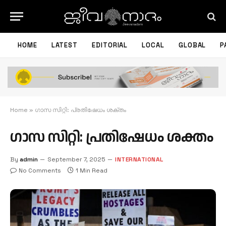
HOME
LATEST
EDITORIAL
LOCAL
GLOBAL
P
Home
»
ഗാസ സിറ്റി: പ്രതിഷേധം ശക്തം
ഗാസ സിറ്റി: പ്രതിഷേധം ശക്തം
By
admin
September 7, 2025
INTERNATIONAL
No Comments
1 Min Read