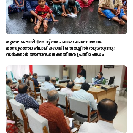
മുതലപ്പൊഴി ബോട്ട് അപകടം: കാണാതായ
മത്സ്യത്തൊഴിലാളിക്കായി തെരച്ചിൽ തുടരുന്നു;
സർക്കാർ അനാസ്ഥക്കെതിരെ പ്രതിഷേധം