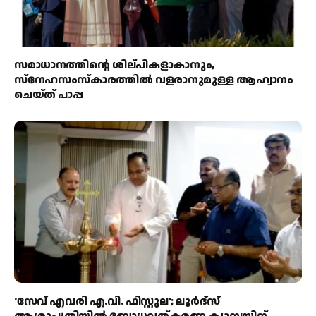
സമാധാനത്തിന്റെ ശില്പികളാകാനും,
സ്നേഹസംസ്കാരത്തിൽ വളരാനുമുള്ള ആഹ്വാനം
ചെയ്ത് പാപ്പ
‘സേവ് എവരി എ.വി. ഫിസ്റ്റുല’; ലൂർദ്‌സ്