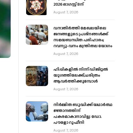
2026 ഓഗസ്റ്റ് 8ന്
August 7, 2026
വനാതിർത്തി മേഖലയിലെ
ജനങ്ങളുടെ പ്രശ്നങ്ങൾക്ക്
സമയബന്ധിത പരിഹാരം;
റവന്യൂ-വനം മന്ത്രിതല യോഗം
August 7, 2026
ഹിപ്പികളില്‍ നിന്ന് ഡിജിറ്റല്‍
യുഗത്തിലേക്ക്;ചരിത്രം
ആവര്‍ത്തിക്കുമ്പോള്‍
August 7, 2026
നിർമ്മിത ബുദ്ധിക്ക് യഥാർത്ഥ
ജ്ഞാനത്തിന്
പകരമാകാനാവില്ല: ഡോ.
പൗളോ റുഫീനി
August 7, 2026