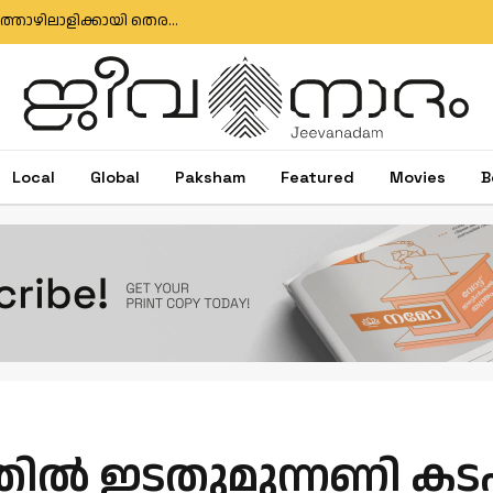
മുതലപ്പൊഴി ബോട്ട് അപകടം: കാണാതായ മത്സ്യത്തൊഴിലാളിക്കായി തെരച്ചിൽ തുടരുന്നു; സർക്കാർ അനാസ്ഥക്കെതിരെ പ്രതിഷേധം
Local
Global
Paksham
Featured
Movies
B
ില്‍ ഇടതുമുന്നണി കട