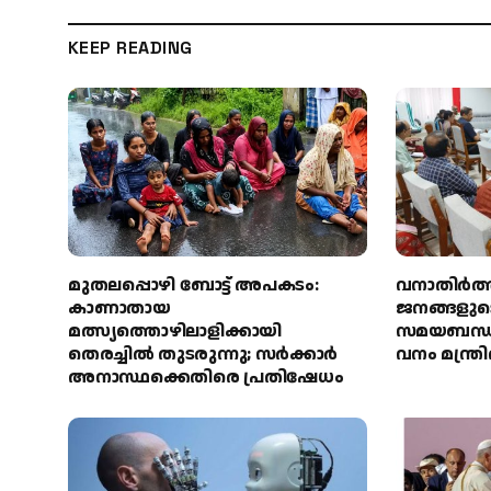
KEEP READING
മുതലപ്പൊഴി ബോട്ട് അപകടം:
വനാതിർത്
കാണാതായ
ജനങ്ങളുടെ
മത്സ്യത്തൊഴിലാളിക്കായി
സമയബന്ധി
തെരച്ചിൽ തുടരുന്നു; സർക്കാർ
വനം മന്ത്
അനാസ്ഥക്കെതിരെ പ്രതിഷേധം