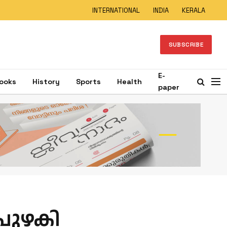
INTERNATIONAL
INDIA
KERALA
SUBSCRIBE
E-
ooks
History
Sports
Health
paper
പുഴകി