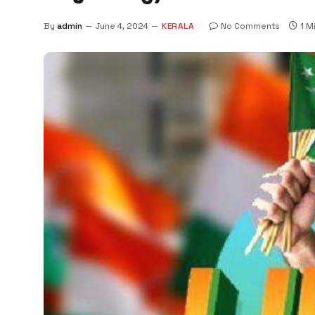
By
admin
June 4, 2024
KERALA
No Comments
1 M