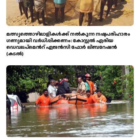
മത്സ്യത്തൊഴിലാളികള്‍ക്ക് നല്‍കുന്ന നഷ്ടപരിഹാരം
ഗണ്യമായി വര്‍ധിപ്പിക്കണം: കോസ്റ്റല്‍ ഏരിയ
ഡെവലപ്മെന്‍റ് ഏജന്‍സി ഫോര്‍ ലിബറേഷന്‍
(കടല്‍)