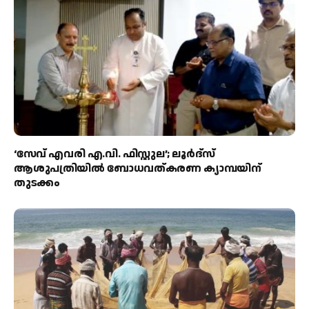
‘സേവ് എവരി എ.വി. ഫിസ്റ്റുല’; ലൂർദ്‌സ്
ആശുപത്രിയിൽ ബോധവത്കരണ ക്യാമ്പയിന്
തുടക്കം