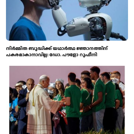
നിർമ്മിത ബുദ്ധിക്ക് യഥാർത്ഥ ജ്ഞാനത്തിന്
പകരമാകാനാവില്ല: ഡോ. പൗളോ റുഫീനി