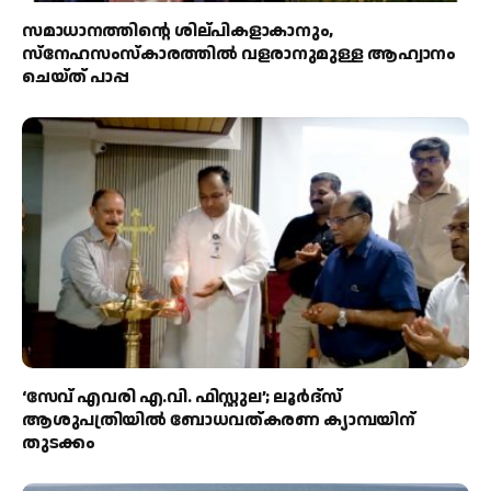
സമാധാനത്തിന്റെ ശില്പികളാകാനും,
സ്നേഹസംസ്കാരത്തിൽ വളരാനുമുള്ള ആഹ്വാനം
ചെയ്ത് പാപ്പ
‘സേവ് എവരി എ.വി. ഫിസ്റ്റുല’; ലൂർദ്‌സ്
ആശുപത്രിയിൽ ബോധവത്കരണ ക്യാമ്പയിന്
തുടക്കം