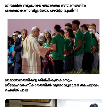
നിർമ്മിത ബുദ്ധിക്ക് യഥാർത്ഥ ജ്ഞാനത്തിന്
പകരമാകാനാവില്ല: ഡോ. പൗളോ റുഫീനി
സമാധാനത്തിന്റെ ശില്പികളാകാനും,
സ്നേഹസംസ്കാരത്തിൽ വളരാനുമുള്ള ആഹ്വാനം
ചെയ്ത് പാപ്പ