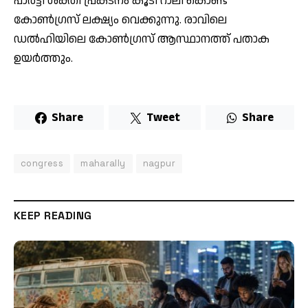
പാർട്ടി ശക്തി പ്രകടനം കൂടി റാലി കൊണ്ട്
കോൺഗ്രസ് ലക്ഷ്യം വെക്കുന്നു. രാവിലെ
ഡൽഹിയിലെ കോൺഗ്രസ് ആസ്ഥാനത്ത് പതാക
ഉയർത്തും.
Share
Tweet
Share
congress
maharally
nagpur
KEEP READING