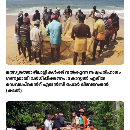
മത്സ്യത്തൊഴിലാളികള്‍ക്ക് നല്‍കുന്ന നഷ്ടപരിഹാരം
ഗണ്യമായി വര്‍ധിപ്പിക്കണം: കോസ്റ്റല്‍ ഏരിയ
ഡെവലപ്മെന്‍റ് ഏജന്‍സി ഫോര്‍ ലിബറേഷന്‍
(കടല്‍)