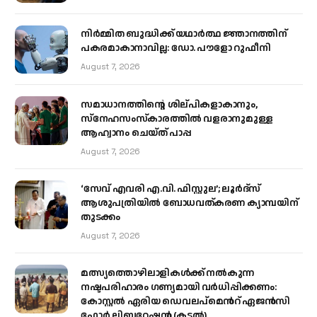
നിർമ്മിത ബുദ്ധിക്ക് യഥാർത്ഥ ജ്ഞാനത്തിന്
പകരമാകാനാവില്ല: ഡോ. പൗളോ റുഫീനി
August 7, 2026
സമാധാനത്തിന്റെ ശില്പികളാകാനും,
സ്നേഹസംസ്കാരത്തിൽ വളരാനുമുള്ള
ആഹ്വാനം ചെയ്ത് പാപ്പ
August 7, 2026
‘സേവ് എവരി എ.വി. ഫിസ്റ്റുല’; ലൂർദ്‌സ്
ആശുപത്രിയിൽ ബോധവത്കരണ ക്യാമ്പയിന്
തുടക്കം
August 7, 2026
മത്സ്യത്തൊഴിലാളികള്‍ക്ക് നല്‍കുന്ന
നഷ്ടപരിഹാരം ഗണ്യമായി വര്‍ധിപ്പിക്കണം:
കോസ്റ്റല്‍ ഏരിയ ഡെവലപ്മെന്‍റ് ഏജന്‍സി
ഫോര്‍ ലിബറേഷന്‍ (കടല്‍)