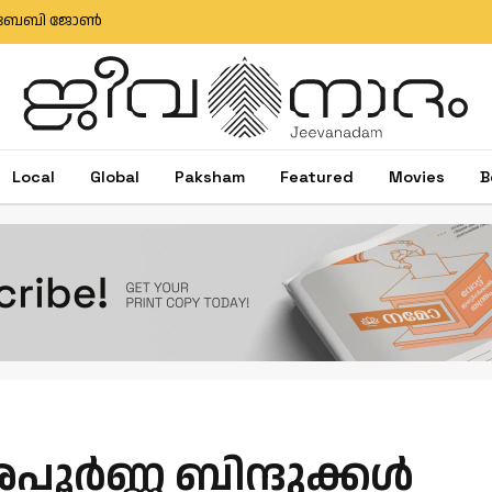
ഷിബു ബേബി ജോൺ
Local
Global
Paksham
Featured
Movies
B
ൂര്‍ണ്ണ ബിന്ദുക്കള്‍