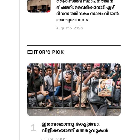
ക്രൈസ്തവ സ്ഥാപനത്തിന്
ഭീഷണി; വൈദികനോട് ഏഴ്
ദിവസത്തിനകം സ്ഥലം വിടാൻ
അന്ത്യശാസനം
August 5, 2026
EDITOR'S PICK
ഇരമ്പമൊന്നു കേട്ടുവോ,
വിളിക്കയാണ് തെരുവുകള്‍
July 30, 2026