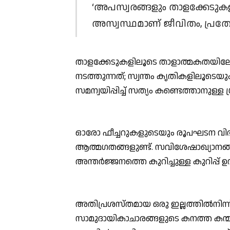
‘അപസ്വരങ്ങളും താളക്കേടുകള
അസ്വസ്ഥമാണ് ജീവിതം, പ്രത്യേ
താളക്കേടുകളിലൂടെ താളാത്മകതയിലേ
നടത്തുന്നത്; സ്വന്തം കൃതികളിലൂടെയ
സമന്വയിപ്പിച്ച് സത്യം കണ്ടെത്താനുള
ഓരോ ഫീച്ചറുകളുടെയും രൂപഘടന വിഭിന
ആത്മഗതങ്ങളുണ്ട്. സവിശേഷാഖ്യാനങ്
അന്തര്‍ജ്ജനത്തെ കുറിച്ചുള്ള കുറിപ്പ്
അതിപ്രശസ്തമായ ഒരു ഇല്ലത്തില്‍നിന്ന്
സാമുദായികാചാരങ്ങളുടെ കനത്ത കന്മതി