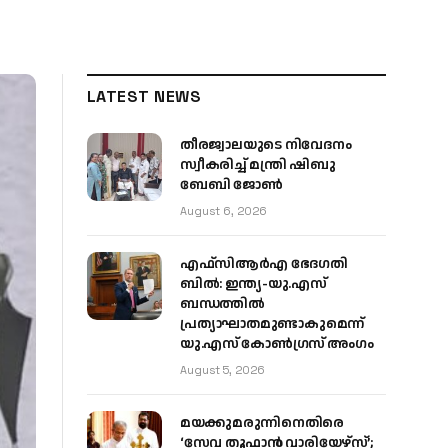
LATEST NEWS
തീരജ്വാലയുടെ നിവേദനം
സ്വീകരിച്ച് മന്ത്രി ഷിബു
ബേബി ജോൺ
August 6, 2026
എഫ്‌സിആർഎ ഭേദഗതി
ബിൽ: ഇന്ത്യ-യു.എസ്
ബന്ധത്തിൽ
പ്രത്യാഘാതമുണ്ടാകുമെന്ന്
യു.എസ് കോൺഗ്രസ് അംഗം
August 5, 2026
മയക്കുമരുന്നിനെതിരെ
‘സേവ തൂഫാൻ വാരിയേഴ്‌സ്’;