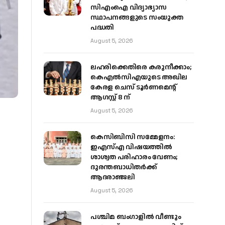
സിഎംഐ വിദ്യാഭ്യാസ
സ്ഥാപനങ്ങളുടെ സംയുക്ത
പദ്ധതി
August 5, 2026
ലഹരിക്കെതിരെ കരുനീക്കാം;
കെഎൽസിഎയുടെ അഖില
കേരള ചെസ് ടൂർണമെന്റ്
ആഗസ്റ്റ് 8 ന്
August 5, 2026
കെസിബിസി സമ്മേളനം:
ഇഎസ്എ വിഷയത്തിൽ
ശാശ്വത പരിഹാരം വേണം;
ദുരന്തബാധിതർക്ക്
ആദരാഞ്ജലി
August 5, 2026
പശ്ചിമ ബംഗാളിൽ വീണ്ടും