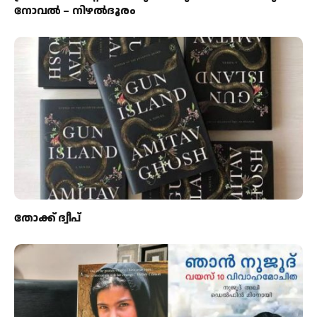
നോവൽ – നിഴൽദൂരം
തോക്ക് ദ്വീപ്