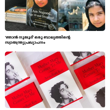
‘ഞാന്‍ നുജൂദ്’ ഒരു ബാല്യത്തിന്റെ
സ്വാതന്ത്ര്യപ്രഖ്യാപനം