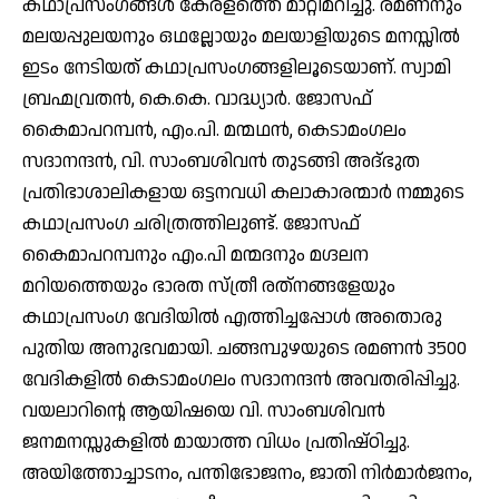
കഥാപ്രസംഗങ്ങള്‍ കേരളത്തെ മാറ്റിമറിച്ചു. രമണനും
മലയപ്പുലയനും ഒഥല്ലോയും മലയാളിയുടെ മനസ്സില്‍
ഇടം നേടിയത് കഥാപ്രസംഗങ്ങളിലൂടെയാണ്. സ്വാമി
ബ്രഹ്മവ്രതന്‍, കെ.കെ. വാദ്ധ്യാര്‍. ജോസഫ്
കൈമാപറമ്പന്‍, എം.പി. മന്മഥന്‍, കെടാമംഗലം
സദാനന്ദന്‍, വി. സാംബശിവന്‍ തുടങ്ങി അദ്ഭുത
പ്രതിഭാശാലികളായ ഒട്ടനവധി കലാകാരന്മാര്‍ നമ്മുടെ
കഥാപ്രസംഗ ചരിത്രത്തിലുണ്ട്. ജോസഫ്
കൈമാപറമ്പനും എം.പി മന്മദനും മഗ്ദലന
മറിയത്തെയും ഭാരത സ്ത്രീ രത്‌നങ്ങളേയും
കഥാപ്രസംഗ വേദിയില്‍ എത്തിച്ചപ്പോള്‍ അതൊരു
പുതിയ അനുഭവമായി. ചങ്ങമ്പുഴയുടെ രമണന്‍ 3500
വേദികളില്‍ കെടാമംഗലം സദാനന്ദന്‍ അവതരിപ്പിച്ചു.
വയലാറിന്റെ ആയിഷയെ വി. സാംബശിവന്‍
ജനമനസ്സുകളില്‍ മായാത്ത വിധം പ്രതിഷ്ഠിച്ചു.
അയിത്തോച്ചാടനം, പന്തിഭോജനം, ജാതി നിര്‍മാര്‍ജനം,