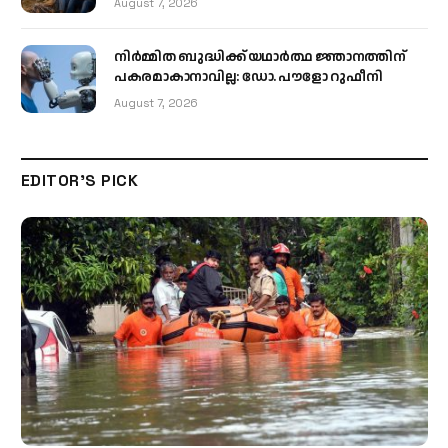
August 7, 2026
നിർമ്മിത ബുദ്ധിക്ക് യഥാർത്ഥ ജ്ഞാനത്തിന്
പകരമാകാനാവില്ല: ഡോ. പൗളോ റുഫീനി
August 7, 2026
EDITOR'S PICK