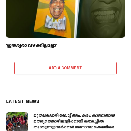
‘ഈശ്വരാ വഴക്കില്ലല്ലോ’
ADD A COMMENT
LATEST NEWS
മുതലപ്പൊഴി ബോട്ട് അപകടം: കാണാതായ
മത്സ്യത്തൊഴിലാളിക്കായി തെരച്ചിൽ
തുടരുന്നു; സർക്കാർ അനാസ്ഥക്കെതിരെ