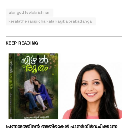
alangod leelakrishnan
keralathe rasipicha kala kayika prakadangal
KEEP READING
പ്രണയത്തിന്റെ അതിരുകൾ പുനർനിർവചിക്കുന്ന