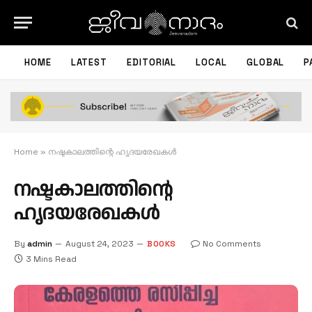
HOME
LATEST
EDITORIAL
LOCAL
GLOBAL
P
Home
»
നഷ്ടകാലത്തിന്റെ ഹൃദയരേഖകള്‍
നഷ്ടകാലത്തിന്റെ
ഹൃദയരേഖകള്‍
By
admin
August 24, 2023
BOOKS
No Comments
3 Mins Read