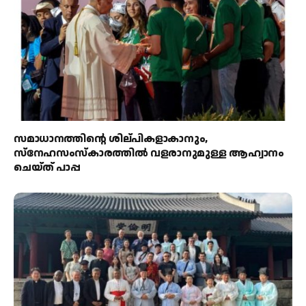
സമാധാനത്തിന്റെ ശില്പികളാകാനും,
സ്നേഹസംസ്കാരത്തിൽ വളരാനുമുള്ള ആഹ്വാനം
ചെയ്ത് പാപ്പ