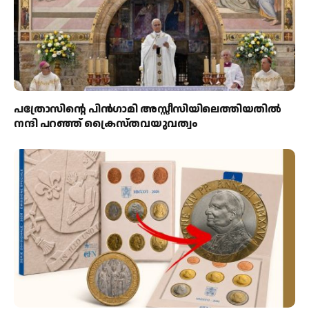
പത്രോസിന്റെ പിൻഗാമി അസ്സീസിയിലെത്തിയതിൽ
നന്ദി പറഞ്ഞ് ക്രൈസ്തവയുവത്വം