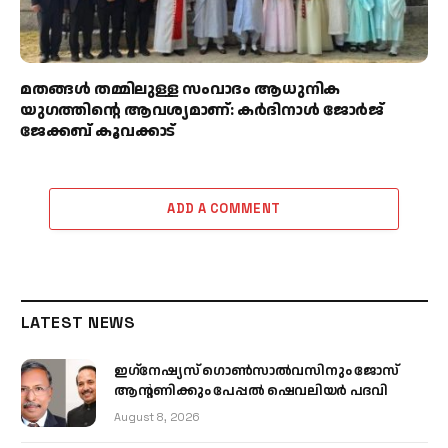
മതങ്ങൾ തമ്മിലുള്ള സംവാദം ആധുനിക
യുഗത്തിന്റെ ആവശ്യമാണ്: കർദിനാൾ ജോർജ്
ജേക്കബ് കൂവക്കാട്
ADD A COMMENT
LATEST NEWS
ഇഗ്‌നേഷ്യസ് ഗൊൺസാൽവസിനും ജോസ്
ആന്റണിക്കും പേപ്പൽ ഷെവലിയർ പദവി
August 8, 2026