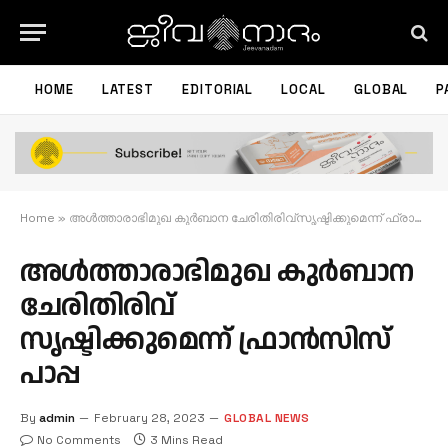
HOME
LATEST
EDITORIAL
LOCAL
GLOBAL
P
Home
»
അള്‍ത്താരാഭിമുഖ കുര്‍ബാന ചേരിതിരിവ്സൃഷ്ടിക്കുമെന്ന് ഫ്രാന്‍സിസ് പാപ്പ
അള്‍ത്താരാഭിമുഖ കുര്‍ബാന
ചേരിതിരിവ്
സൃഷ്ടിക്കുമെന്ന് ഫ്രാന്‍സിസ്
പാപ്പ
By
admin
February 28, 2023
GLOBAL NEWS
No Comments
3 Mins Read