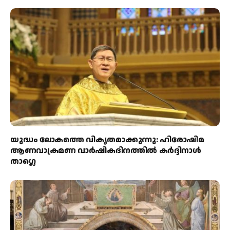
യുദ്ധം ലോകത്തെ വികൃതമാക്കുന്നു: ഹിരോഷിമ
ആണവാക്രമണ വാർഷികദിനത്തിൽ കർദ്ദിനാൾ
താഗ്ലെ