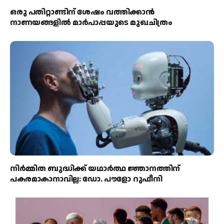
ഒരു പതിറ്റാണ്ടിന് ശേഷം വത്തിക്കാൻ
നാണയങ്ങളിൽ മാർപാപ്പയുടെ മുഖചിത്രം
നിർമ്മിത ബുദ്ധിക്ക് യഥാർത്ഥ ജ്ഞാനത്തിന്
പകരമാകാനാവില്ല: ഡോ. പൗളോ റുഫീനി