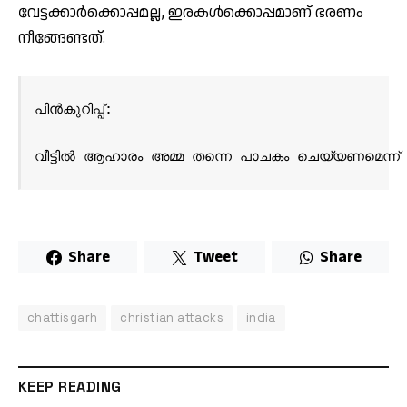
വേട്ടക്കാര്‍ക്കൊപ്പമല്ല, ഇരകള്‍ക്കൊപ്പമാണ് ഭരണം
നീങ്ങേണ്ടത്.
പിന്‍കുറിപ്പ്:
വീട്ടില്‍ ആഹാരം അമ്മ തന്നെ പാചകം ചെയ്യണമെന്ന് ഒ
Share
Tweet
Share
chattisgarh
christian attacks
india
KEEP READING