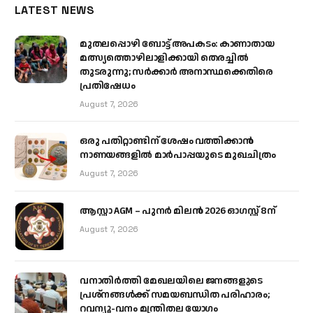
LATEST NEWS
മുതലപ്പൊഴി ബോട്ട് അപകടം: കാണാതായ
മത്സ്യത്തൊഴിലാളിക്കായി തെരച്ചിൽ
തുടരുന്നു; സർക്കാർ അനാസ്ഥക്കെതിരെ
പ്രതിഷേധം
August 7, 2026
ഒരു പതിറ്റാണ്ടിന് ശേഷം വത്തിക്കാൻ
നാണയങ്ങളിൽ മാർപാപ്പയുടെ മുഖചിത്രം
August 7, 2026
ആസ്റ്റാ AGM – പുനർ മിലൻ 2026 ഓഗസ്റ്റ് 8ന്
August 7, 2026
വനാതിർത്തി മേഖലയിലെ ജനങ്ങളുടെ
പ്രശ്നങ്ങൾക്ക് സമയബന്ധിത പരിഹാരം;
റവന്യൂ-വനം മന്ത്രിതല യോഗം