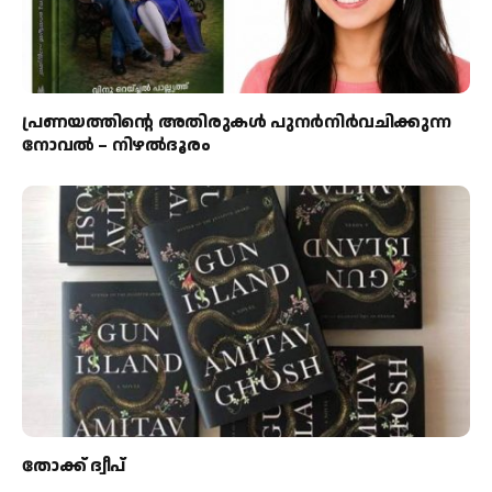
പ്രണയത്തിന്റെ അതിരുകൾ പുനർനിർവചിക്കുന്ന
നോവൽ – നിഴൽദൂരം
തോക്ക് ദ്വീപ്