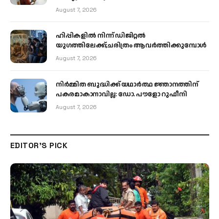
August 7, 2026
ഹിപ്പികളില്‍ നിന്ന് ഡിജിറ്റല്‍
യുഗത്തിലേക്ക്;ചരിത്രം ആവര്‍ത്തിക്കുമ്പോള്‍
August 7, 2026
നിർമ്മിത ബുദ്ധിക്ക് യഥാർത്ഥ ജ്ഞാനത്തിന്
പകരമാകാനാവില്ല: ഡോ. പൗളോ റുഫീനി
August 7, 2026
EDITOR'S PICK