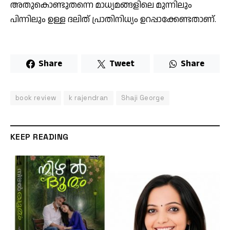
അതുകൊണ്ടുതന്നെ മാധ്യമങ്ങളിലെ മുന്നിലും
പിന്നിലും ഉള്ള ദലിത് പ്രാതിനിധ്യം ഉറപ്പാക്കേണ്ടതാണ്.
Share
Tweet
Share
book review
k rajendran
Shaji George
KEEP READING