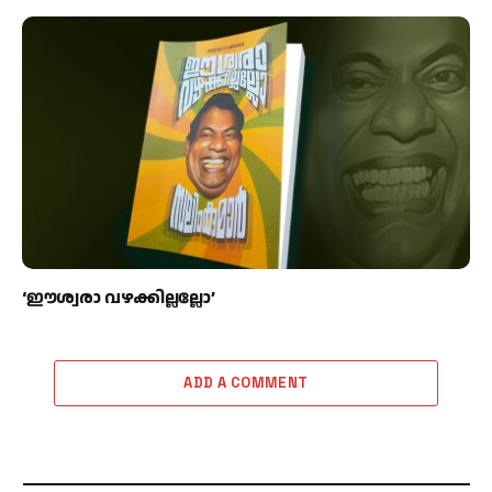
‘ഈശ്വരാ വഴക്കില്ലല്ലോ’
ADD A COMMENT