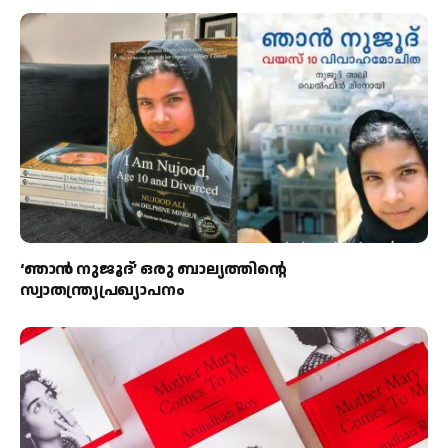
‘ഞാന്‍ നുജൂദ്’ ഒരു ബാല്യത്തിന്റെ
സ്വാതന്ത്ര്യപ്രഖ്യാപനം