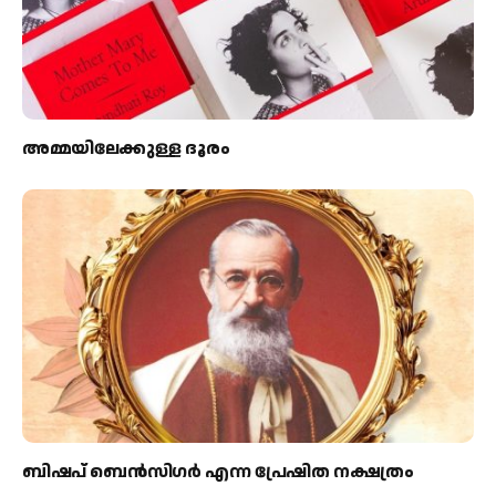
അമ്മയിലേക്കുള്ള ദൂരം
ബിഷപ് ബെന്‍സിഗര്‍ എന്ന പ്രേഷിത നക്ഷത്രം