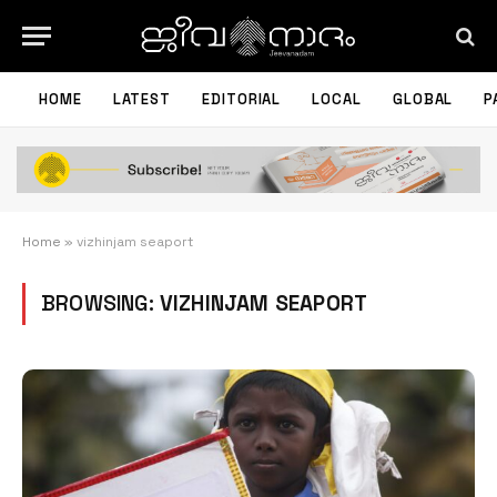
HOME
LATEST
EDITORIAL
LOCAL
GLOBAL
P
Home
»
vizhinjam seaport
BROWSING:
VIZHINJAM SEAPORT