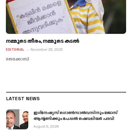
നമ്മുടെ തീരം, നമ്മുടെ കടല്‍
EDITORIAL
November 23, 2023
ജെക്കോബി
LATEST NEWS
ഇഗ്‌നേഷ്യസ് ഗൊൺസാൽവസിനും ജോസ്
ആന്റണിക്കും പേപ്പൽ ഷെവലിയർ പദവി
August 8, 2026