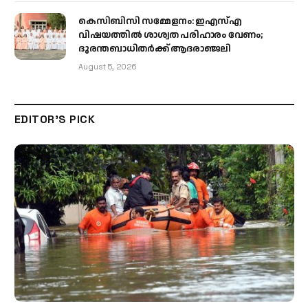
കെസിബിസി സമ്മേളനം: ഇഎസ്എ
വിഷയത്തിൽ ശാശ്വത പരിഹാരം വേണം;
ദുരന്തബാധിതർക്ക് ആദരാഞ്ജലി
August 5, 2026
EDITOR'S PICK