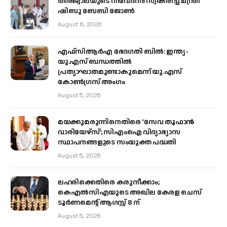
തീരജ്വാലയുടെ നിവേദനം സ്വീകരിച്ച് മന്ത്രി
ഷിബു ബേബി ജോൺ
August 6, 2026
എഫ്‌സിആർഎ ഭേദഗതി ബിൽ: ഇന്ത്യ-
യു.എസ് ബന്ധത്തിൽ
പ്രത്യാഘാതമുണ്ടാകുമെന്ന് യു.എസ്
കോൺഗ്രസ് അംഗം
August 5, 2026
മയക്കുമരുന്നിനെതിരെ ‘സേവ തൂഫാൻ
വാരിയേഴ്‌സ്’; സിഎംഐ വിദ്യാഭ്യാസ
സ്ഥാപനങ്ങളുടെ സംയുക്ത പദ്ധതി
August 5, 2026
ലഹരിക്കെതിരെ കരുനീക്കാം;
കെഎൽസിഎയുടെ അഖില കേരള ചെസ്
ടൂർണമെന്റ് ആഗസ്റ്റ് 8 ന്
August 5, 2026