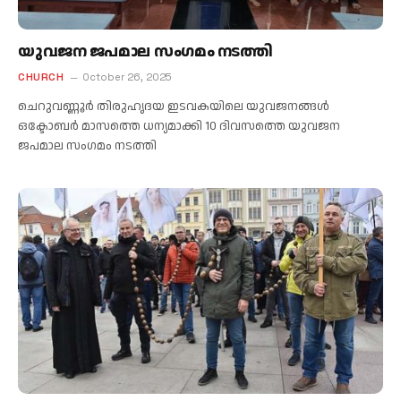
യുവജന ജപമാല സംഗമം നടത്തി
CHURCH
October 26, 2025
ചെറുവണ്ണൂർ തിരുഹൃദയ ഇടവകയിലെ യുവജനങ്ങൾ
ഒക്ടോബർ മാസത്തെ ധന്യമാക്കി 10 ദിവസത്തെ യുവജന
ജപമാല സംഗമം നടത്തി