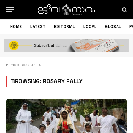
HOME
LATEST
EDITORIAL
LOCAL
GLOBAL
P
Home
»
Rosary rally
BROWSING:
ROSARY RALLY