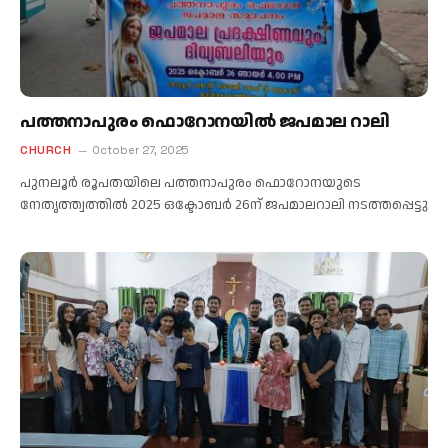
പത്തനാപുരം ഫൊറോനയിൽ ജപമാല റാലി
CHURCH
October 27, 2025
പുനലൂർ രൂപതയിലെ പത്തനാപുരം ഫൊറോനയുടെ
നേതൃത്ത്വത്തിൽ 2025 ഒക്ടോബർ 26ന് ജപമാലറാലി നടത്തപ്പെട്ടു