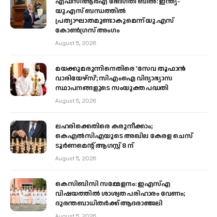
എഫ്‌സിആർഎ ഭേദഗതി ബിൽ: ഇന്ത്യ-
യു.എസ് ബന്ധത്തിൽ
പ്രത്യാഘാതമുണ്ടാകുമെന്ന് യു.എസ്
കോൺഗ്രസ് അംഗം
August 5, 2026
മയക്കുമരുന്നിനെതിരെ ‘സേവ തൂഫാൻ
വാരിയേഴ്‌സ്’; സിഎംഐ വിദ്യാഭ്യാസ
സ്ഥാപനങ്ങളുടെ സംയുക്ത പദ്ധതി
August 5, 2026
ലഹരിക്കെതിരെ കരുനീക്കാം;
കെഎൽസിഎയുടെ അഖില കേരള ചെസ്
ടൂർണമെന്റ് ആഗസ്റ്റ് 8 ന്
August 5, 2026
കെസിബിസി സമ്മേളനം: ഇഎസ്എ
വിഷയത്തിൽ ശാശ്വത പരിഹാരം വേണം;
ദുരന്തബാധിതർക്ക് ആദരാഞ്ജലി
August 5, 2026