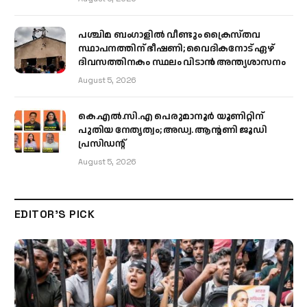
പശ്ചിമ ബംഗാളിൽ വീണ്ടും ക്രൈസ്തവ
സ്ഥാപനത്തിന് ഭീഷണി; വൈദികനോട് ഏഴ്
ദിവസത്തിനകം സ്ഥലം വിടാൻ അന്ത്യശാസനം
August 5, 2026
കെ.എൽ.സി.എ പെരുമാനൂർ യൂണിറ്റിന്
പുതിയ നേതൃത്വം; അഡ്വ. ആന്റണി ജൂഡി
പ്രസിഡന്റ്
August 5, 2026
EDITOR'S PICK