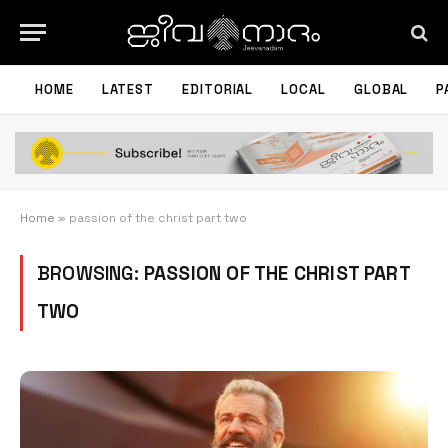
HOME
LATEST
EDITORIAL
LOCAL
GLOBAL
P
Home
»
passion of the christ part two
BROWSING:
PASSION OF THE CHRIST PART
TWO