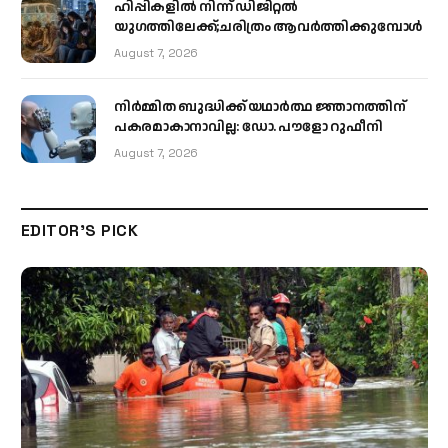
ഹിപ്പികളില്‍ നിന്ന് ഡിജിറ്റല്‍
യുഗത്തിലേക്ക്;ചരിത്രം ആവര്‍ത്തിക്കുമ്പോള്‍
August 7, 2026
നിർമ്മിത ബുദ്ധിക്ക് യഥാർത്ഥ ജ്ഞാനത്തിന്
പകരമാകാനാവില്ല: ഡോ. പൗളോ റുഫീനി
August 7, 2026
EDITOR'S PICK