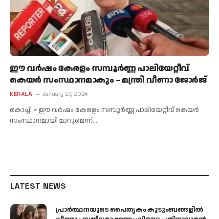
ഈ വർഷം കേരളം സമ്പൂർണ്ണ പാലിയേറ്റീവ്
കെയർ സംസ്ഥാനമാകും – മന്ത്രി വീണാ ജോർജ്
KERALA
January 27, 2024
കൊച്ചി > ഈ വർഷം കേരളം സമ്പൂർണ്ണ പാലിയേറ്റീവ് കെയർ
സംസ്ഥാനമായി മാറുമെന്ന്…
LATEST NEWS
പ്രാര്‍ത്ഥനയുടെ പൈതൃകം കുടുംബങ്ങളില്‍