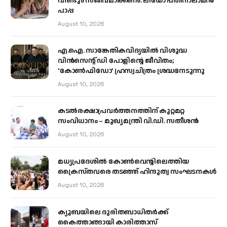
വീണ്ടും സജീവമാക്കണം: ലിയോ പതിനാലാമന്‍
പാപ്പ
August 10, 2026
എ.ഐ. സാങ്കേതികവിദ്യയിൽ വിശുദ്ധ
വിൻസെന്റ് ഡി പോളിന്റെ ജീവിതം;
‘കോൺഫിഡോ’ ഹ്രസ്വചിത്രം ശ്രദ്ധനേടുന്നു
August 10, 2026
കടല്‍രക്ഷാപ്രവര്‍ത്തനത്തിന് കുറ്റമറ്റ
സംവിധാനം – മുഖ്യമന്ത്രി വി.ഡി. സതീശന്‍
August 10, 2026
മധ്യപ്രദേശിൽ കോൺവെന്റിലെത്തിയ
ക്രൈസ്തവരെ തടഞ്ഞ് ഹിന്ദുത്വ സംഘടനകൾ
August 10, 2026
ക്യൂബയിലെ ദുരിതബാധിതർക്ക്
കൈത്താങ്ങായി കാരിത്താസ്