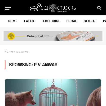
HOME
LATEST
EDITORIAL
LOCAL
GLOBAL
P
Home
»
p v anwar
BROWSING:
P V ANWAR