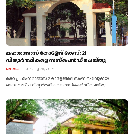
മഹാരാജാസ് കോളേജ് കേസ്; 21
വിദ്യാർത്ഥികളെ സസ്‌പെൻഡ് ചെയ്തു
KERALA
January 26, 2024
കൊച്ചി : മഹാരാജാസ് കോളേജിലെ സംഘർഷവുമായി
ബന്ധപ്പെട്ട് 21 വിദ്യാർത്ഥികളെ സസ്‌പെൻഡ് ചെയ്തു.…