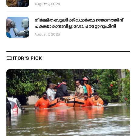
August 7, 2026
നിർമ്മിത ബുദ്ധിക്ക് യഥാർത്ഥ ജ്ഞാനത്തിന്
പകരമാകാനാവില്ല: ഡോ. പൗളോ റുഫീനി
August 7, 2026
EDITOR'S PICK