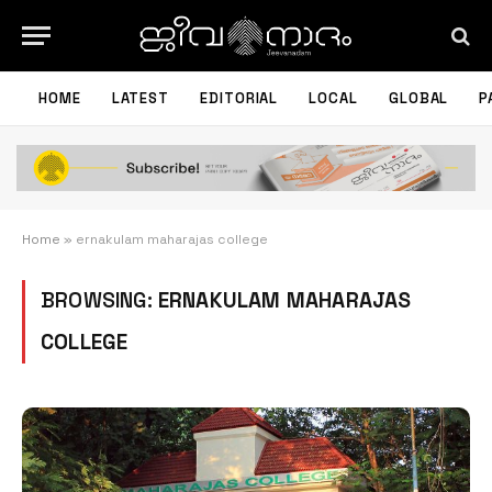
HOME
LATEST
EDITORIAL
LOCAL
GLOBAL
P
Home
»
ernakulam maharajas college
BROWSING:
ERNAKULAM MAHARAJAS
COLLEGE