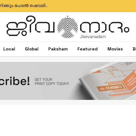
ഇഗ്‌നേഷ്യസ് ഗൊൺസാൽവസിനും ജോസ് ആന്റണിക്കും പേപ്പൽ ഷെവലിയർ പദവി
Local
Global
Paksham
Featured
Movies
B