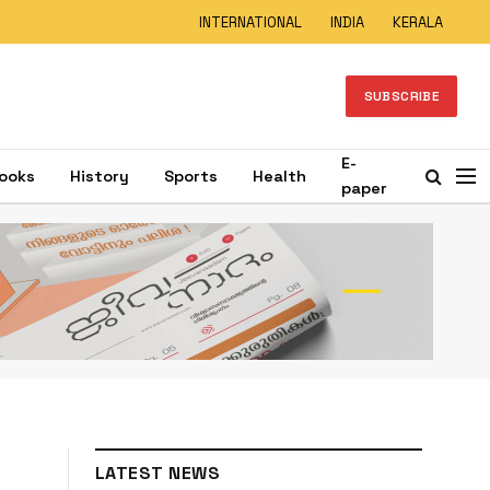
INTERNATIONAL
INDIA
KERALA
SUBSCRIBE
E-
ooks
History
Sports
Health
paper
LATEST NEWS