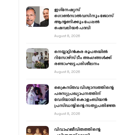
ഇഗ്‌നേഷ്യസ്
ഗൊൺസാൽവസിനും ജോസ്
ആന്റണിക്കും പേപ്പൽ
ഷെവലിയർ പദവി
August 8, 2026
നെയ്യാറ്റിൻകര രൂപതയിൽ
റിസോഴ്സ് ടീം അംഗങ്ങൾക്ക്
രണ്ടാംഘട്ട പരിശീലനം
August 8, 2026
ക്രൈസ്തവ വിശ്വാസത്തിന്റെ
പരസ്യപ്രഖ്യാപനത്തിന്
വേദിയായി കൊളംബിയൻ
പ്രസിഡന്റിന്റെ സത്യപ്രതിജ്ഞ
August 8, 2026
വിവാഹജീവിതത്തിന്റെ