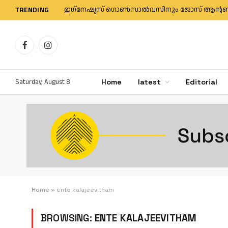
TRENDING
Facebook
Instagram
Saturday, August 8
Home
latest
Editorial
Home
»
ente kalajeevitham
BROWSING:
ENTE KALAJEEVITHAM