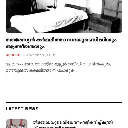
തെരേസ്യന്‍ കര്‍മലീത്താ സഭയുടെസിദ്ധിയും
ആത്മീയതയും
CHURCH
November 8, 2025
ലേഖനം / ഡോ. അഗസ്റ്റിന്‍ മുല്ലൂര്‍ ഒസിഡി പ്രൊവിന്‍ഷ്യല്‍,
മഞ്ഞുമ്മല്‍ കര്‍മലീത്താ നിഷ്പാദുക…
LATEST NEWS
തീരജ്വാലയുടെ നിവേദനം സ്വീകരിച്ച് മന്ത്രി