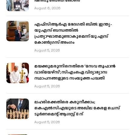
ഷിബു ബേബി ജോൺ
August 6, 2026
എഫ്‌സിആർഎ ഭേദഗതി ബിൽ: ഇന്ത്യ-
യു.എസ് ബന്ധത്തിൽ
പ്രത്യാഘാതമുണ്ടാകുമെന്ന് യു.എസ്
കോൺഗ്രസ് അംഗം
August 5, 2026
മയക്കുമരുന്നിനെതിരെ ‘സേവ തൂഫാൻ
വാരിയേഴ്‌സ്’; സിഎംഐ വിദ്യാഭ്യാസ
സ്ഥാപനങ്ങളുടെ സംയുക്ത പദ്ധതി
August 5, 2026
ലഹരിക്കെതിരെ കരുനീക്കാം;
കെഎൽസിഎയുടെ അഖില കേരള ചെസ്
ടൂർണമെന്റ് ആഗസ്റ്റ് 8 ന്
August 5, 2026