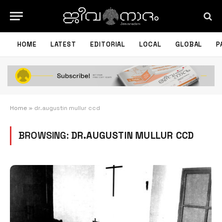
HOME
LATEST
EDITORIAL
LOCAL
GLOBAL
P
Home
»
dr.augustin mullur ccd
BROWSING:
DR.AUGUSTIN MULLUR CCD