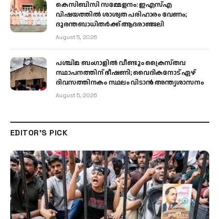
കെസിബിസി സമ്മേളനം: ഇഎസ്എ
വിഷയത്തിൽ ശാശ്വത പരിഹാരം വേണം;
ദുരന്തബാധിതർക്ക് ആദരാഞ്ജലി
August 5, 2026
പശ്ചിമ ബംഗാളിൽ വീണ്ടും ക്രൈസ്തവ
സ്ഥാപനത്തിന് ഭീഷണി; വൈദികനോട് ഏഴ്
ദിവസത്തിനകം സ്ഥലം വിടാൻ അന്ത്യശാസനം
August 5, 2026
EDITOR'S PICK