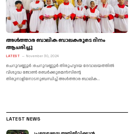
അൾത്താര ബാലിക ബാലകരുടെ ദിനം
ആചരിച്ചു
LATEST
November 30, 2024
ചെറുവണ്ണൂർ :ചെറുവണ്ണൂർ തിരുഹൃദയ ദേവാലയത്തിൽ
വിശുദ്ധ ജോൺ ബെർക്കുമെൻസിന്റെ
തിരുനാളിനോടനുബന്ധിച്ച് അൾത്താര ബാലിക…
LATEST NEWS
പ്രളയമഴയെ അതിജീവിക്കാന്‍