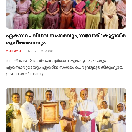
ഏകസ്ഥ – വിധവ സംഗമവും, ‘നവോമി’ കൂട്ടായ്മ
രൂപീകരണവും
CHURCH
January 2, 2026
കോഴിക്കോട്: ജീവിതപങ്കാളിയെ നഷ്ടപ്പെട്ടവരുടെയും
ഏകസ്ഥരുടെയും ഏകദിന സംഗമം ചെറുവണ്ണൂർ തിരുഹൃദയ
ഇടവകയിൽ നടന്നു…