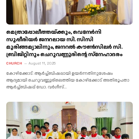
മെത്രാപ്പോലീത്തയ്ക്കും, വെനേർനി
സുപ്പീരിയർ ജനറലായ സി. സിസി
മുരിങ്ങമ്യാലിനും, ജനറൽ കൗൺസിലർ സി.
ബ്രിജിറ്റിനും ചെറുവണ്ണൂരിന്റെ സ്നേഹാദരം
CHURCH
August 11, 2025
കോഴിക്കോട്: ആർച്ച്‌ബിഷപ്പായി ഉയർന്നതിനുശേഷം
ആദ്യമായി ചെറുവണ്ണൂരിലെത്തിയ കോഴിക്കോട് അതിരൂപതാ
ആർച്ച്‌ബിഷപ്പ് ഡോ. വർഗീസ്…