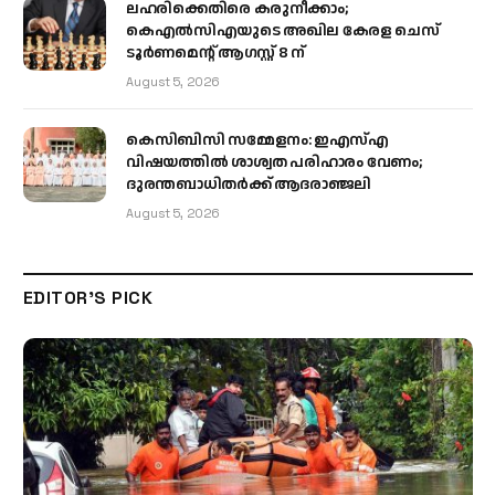
ലഹരിക്കെതിരെ കരുനീക്കാം;
കെഎൽസിഎയുടെ അഖില കേരള ചെസ്
ടൂർണമെന്റ് ആഗസ്റ്റ് 8 ന്
August 5, 2026
കെസിബിസി സമ്മേളനം: ഇഎസ്എ
വിഷയത്തിൽ ശാശ്വത പരിഹാരം വേണം;
ദുരന്തബാധിതർക്ക് ആദരാഞ്ജലി
August 5, 2026
EDITOR'S PICK