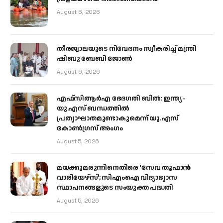
August 6, 2026
തീരജ്വാലയുടെ നിവേദനം സ്വീകരിച്ച് മന്ത്രി
ഷിബു ബേബി ജോൺ
August 6, 2026
എഫ്‌സിആർഎ ഭേദഗതി ബിൽ: ഇന്ത്യ-
യു.എസ് ബന്ധത്തിൽ
പ്രത്യാഘാതമുണ്ടാകുമെന്ന് യു.എസ്
കോൺഗ്രസ് അംഗം
August 5, 2026
മയക്കുമരുന്നിനെതിരെ ‘സേവ തൂഫാൻ
വാരിയേഴ്‌സ്’; സിഎംഐ വിദ്യാഭ്യാസ
സ്ഥാപനങ്ങളുടെ സംയുക്ത പദ്ധതി
August 5, 2026