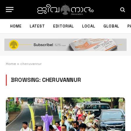
HOME
LATEST
EDITORIAL
LOCAL
GLOBAL
P
Home
»
cheruvannur
BROWSING:
CHERUVANNUR