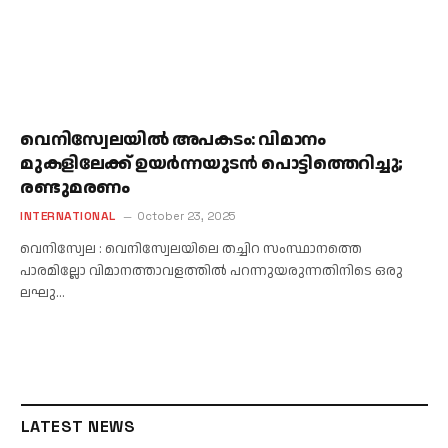
വെനിസ്വേലയിൽ അപകടം: വിമാനം
മുകളിലേക്ക് ഉയർന്നയുടൻ പൊട്ടിത്തെറിച്ചു;
രണ്ടുമരണം
INTERNATIONAL
October 23, 2025
വെനിസ്വേല : വെനിസ്വേലയിലെ തച്ചിറ സംസ്ഥാനത്തെ
പാരമില്ലോ വിമാനത്താവളത്തിൽ പറന്നുയരുന്നതിനിടെ ഒരു
ലഘു…
LATEST NEWS