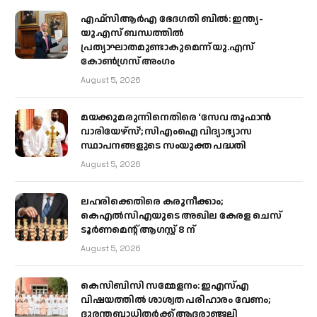
എഫ്‌സിആർഎ ഭേദഗതി ബിൽ: ഇന്ത്യ-
യു.എസ് ബന്ധത്തിൽ
പ്രത്യാഘാതമുണ്ടാകുമെന്ന് യു.എസ്
കോൺഗ്രസ് അംഗം
August 5, 2026
മയക്കുമരുന്നിനെതിരെ ‘സേവ തൂഫാൻ
വാരിയേഴ്‌സ്’; സിഎംഐ വിദ്യാഭ്യാസ
സ്ഥാപനങ്ങളുടെ സംയുക്ത പദ്ധതി
August 5, 2026
ലഹരിക്കെതിരെ കരുനീക്കാം;
കെഎൽസിഎയുടെ അഖില കേരള ചെസ്
ടൂർണമെന്റ് ആഗസ്റ്റ് 8 ന്
August 5, 2026
കെസിബിസി സമ്മേളനം: ഇഎസ്എ
വിഷയത്തിൽ ശാശ്വത പരിഹാരം വേണം;
ദുരന്തബാധിതർക്ക് ആദരാഞ്ജലി