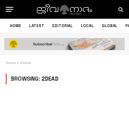
HOME
LATEST
EDITORIAL
LOCAL
GLOBAL
P
Home
»
2dead
BROWSING:
2DEAD