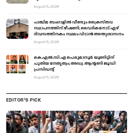
August 5, 2026
പശ്ചിമ ബംഗാളിൽ വീണ്ടും ക്രൈസ്തവ
സ്ഥാപനത്തിന് ഭീഷണി; വൈദികനോട് ഏഴ്
ദിവസത്തിനകം സ്ഥലം വിടാൻ അന്ത്യശാസനം
August 5, 2026
കെ.എൽ.സി.എ പെരുമാനൂർ യൂണിറ്റിന്
പുതിയ നേതൃത്വം; അഡ്വ. ആന്റണി ജൂഡി
പ്രസിഡന്റ്
August 5, 2026
EDITOR'S PICK