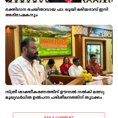
ഭക്തിഗാന രചയിതാവായ ഫാ. ലൂയി മരിയദാസ് ഇനി
അഭിഭാഷകനും
സ്ത്രീ ശാക്തീകരണത്തിന് ഊന്നൽ നൽകി മത്സ്യ
മൂല്യവർധിത ഉൽപന്ന പരിശീലനത്തിന് തുടക്കം
ADD A COMMENT