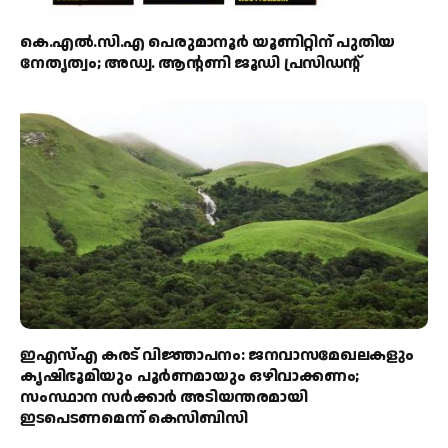
കെ.എൽ.സി.എ പെരുമാനൂർ യൂണിറ്റിന് പുതിയ
നേതൃത്വം; അഡ്വ. ആന്റണി ജൂഡി പ്രസിഡന്റ്
ഇഎസ്എ കരട് വിജ്ഞാപനം: ജനവാസമേഖലകളും
കൃഷിഭൂമിയും പൂർണമായും ഒഴിവാക്കണം;
സംസ്ഥാന സർക്കാർ അടിയന്തരമായി
ഇടപെടണമെന്ന് കെസിബിസി