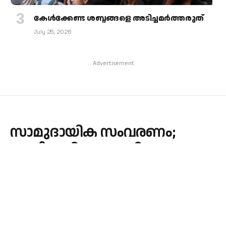
കേള്‍ക്കേണ്ട ശബ്ദങ്ങളെ അടിച്ചമര്‍ത്തരുത്
July 25, 2026
Advertisement
സാമുദായിക സംവരണം;
ദേശീയ പിന്നാക്ക വിഭാഗ
കമ്മീഷന്‍റെ പ്രസ്താവന
പ്രതിഷേധാര്‍ഹം:
കെആര്‍എല്‍സിസി
By
admin
November 1, 2025
CHURCH
No Comments