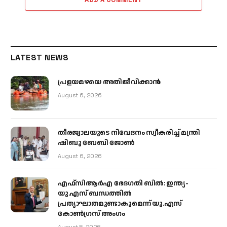
LATEST NEWS
പ്രളയമഴയെ അതിജീവിക്കാന്‍
August 6, 2026
തീരജ്വാലയുടെ നിവേദനം സ്വീകരിച്ച് മന്ത്രി
ഷിബു ബേബി ജോൺ
August 6, 2026
എഫ്‌സിആർഎ ഭേദഗതി ബിൽ: ഇന്ത്യ-
യു.എസ് ബന്ധത്തിൽ
പ്രത്യാഘാതമുണ്ടാകുമെന്ന് യു.എസ്
കോൺഗ്രസ് അംഗം