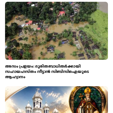
അസം പ്രളയം: ദുരിതബാധിതർക്കായി
സഹായഹസ്തം നീട്ടാൻ സിബിസിഐയുടെ
ആഹ്വാനം