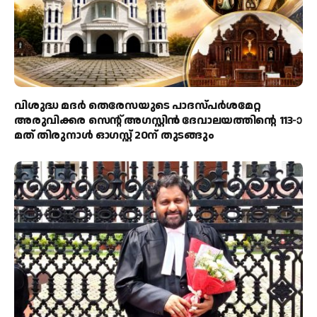
വിശുദ്ധ മദർ തെരേസയുടെ പാദസ്പർശമേറ്റ
അരുവിക്കര സെന്റ് അഗസ്റ്റിൻ ദേവാലയത്തിന്റെ 113-ാ
മത് തിരുനാൾ ഓഗസ്റ്റ് 20ന് തുടങ്ങും