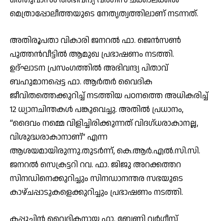
മെത്രാപ്പോലീത്തയുടെ നേതൃത്വത്തിലാണ് നടന്നത്.
അതിരൂപതാ വികാരി ജനറൽ ഫാ. ജെൻസൺ
പുത്തൻവീട്ടിൽ ആമുഖ പ്രഭാഷണം നടത്തി.
ഉദ്ഘാടന പ്രസംഗത്തിൽ അഭിവന്ദ്യ പിതാവ്
ബഹുമാനപ്പെട്ട ഫാ. ആർതർ വൈദിക
ജീവിതത്തെക്കുറിച്ച് നടത്തിയ പഠനത്തെ അധികരിച്ച്
12 ധ്യാനചിന്തകൾ പങ്കുവെച്ചു. അതിൽ പ്രധാനം,
“ദൈവം നമ്മെ വിളിച്ചിരിക്കുന്നത് വിദഗ്ധരാകാനല്ല,
വിശുദ്ധരാകാനാണ്” എന്ന
ആശയമായിരുന്നു.തുടർന്ന്, കെ.ആർ.എൽ.സി.സി.
ജനറൽ സെക്രട്ടറി റവ. ഫാ. ജിജു അറക്കത്തറ
സിനഡിനെക്കുറിച്ചും സിനഡാനന്തര സഭയുടെ
കാഴ്ചപ്പാടുകളെക്കുറിച്ചും പ്രഭാഷണം നടത്തി.
കപ്പുച്ചിൻ വൈദികനായ ഫാ. ബേണി വർഗീസ്