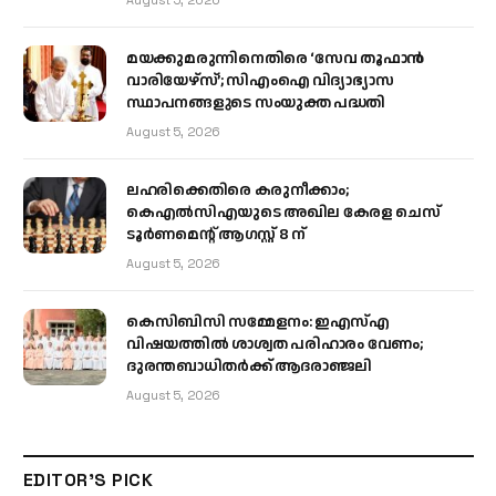
August 5, 2026
മയക്കുമരുന്നിനെതിരെ ‘സേവ തൂഫാൻ
വാരിയേഴ്‌സ്’; സിഎംഐ വിദ്യാഭ്യാസ
സ്ഥാപനങ്ങളുടെ സംയുക്ത പദ്ധതി
August 5, 2026
ലഹരിക്കെതിരെ കരുനീക്കാം;
കെഎൽസിഎയുടെ അഖില കേരള ചെസ്
ടൂർണമെന്റ് ആഗസ്റ്റ് 8 ന്
August 5, 2026
കെസിബിസി സമ്മേളനം: ഇഎസ്എ
വിഷയത്തിൽ ശാശ്വത പരിഹാരം വേണം;
ദുരന്തബാധിതർക്ക് ആദരാഞ്ജലി
August 5, 2026
EDITOR'S PICK