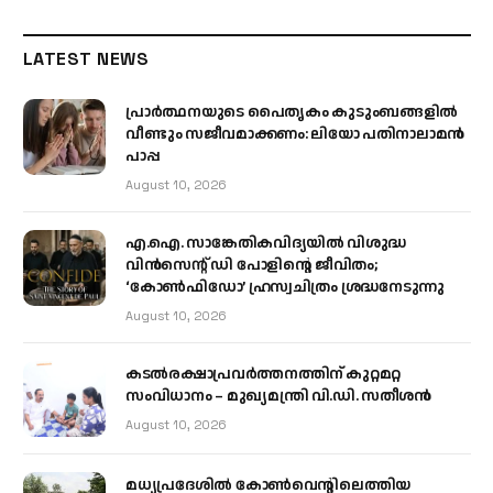
LATEST NEWS
പ്രാര്‍ത്ഥനയുടെ പൈതൃകം കുടുംബങ്ങളില്‍
വീണ്ടും സജീവമാക്കണം: ലിയോ പതിനാലാമന്‍
പാപ്പ
August 10, 2026
എ.ഐ. സാങ്കേതികവിദ്യയിൽ വിശുദ്ധ
വിൻസെന്റ് ഡി പോളിന്റെ ജീവിതം;
‘കോൺഫിഡോ’ ഹ്രസ്വചിത്രം ശ്രദ്ധനേടുന്നു
August 10, 2026
കടല്‍രക്ഷാപ്രവര്‍ത്തനത്തിന് കുറ്റമറ്റ
സംവിധാനം – മുഖ്യമന്ത്രി വി.ഡി. സതീശന്‍
August 10, 2026
മധ്യപ്രദേശിൽ കോൺവെന്റിലെത്തിയ