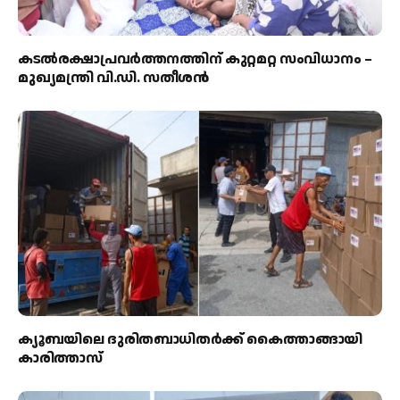
കടല്‍രക്ഷാപ്രവര്‍ത്തനത്തിന് കുറ്റമറ്റ സംവിധാനം –
മുഖ്യമന്ത്രി വി.ഡി. സതീശന്‍
ക്യൂബയിലെ ദുരിതബാധിതർക്ക് കൈത്താങ്ങായി
കാരിത്താസ്