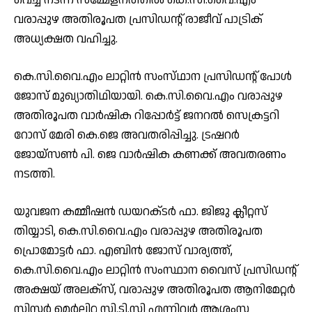
വരാപ്പുഴ അതിരൂപത പ്രസിഡന്റ് രാജീവ് പാട്രിക്
അധ്യക്ഷത വഹിച്ചു.
കെ.സി.വൈ.എം ലാറ്റിൻ സംസ്‌ഥാന പ്രസിഡന്റ് പോൾ
ജോസ് മുഖ്യാതിഥിയായി. കെ.സി.വൈ.എം വരാപ്പുഴ
അതിരൂപത വാർഷിക റിപ്പോർട്ട് ജനറൽ സെക്രട്ടറി
റോസ് മേരി കെ.ജെ അവതരിപ്പിച്ചു. ട്രഷറർ
ജോയ്‌സൺ പി. ജെ വാർഷിക കണക്ക് അവതരണം
നടത്തി.
യുവജന കമ്മീഷൻ ഡയറക്‌ടർ ഫാ. ജിജു ക്ലീറ്റസ്
തിയ്യാടി, കെ.സി.വൈ.എം വരാപ്പുഴ അതിരൂപത
പ്രൊമോട്ടർ ഫാ. എബിൻ ജോസ് വാര്യത്ത്,
കെ.സി.വൈ.എം ലാറ്റിൻ സംസ്ഥാന വൈസ് പ്രസിഡന്റ്
അക്ഷയ് അലക്സ്, വരാപ്പുഴ അതിരൂപത ആനിമേറ്റർ
സിസ്റ്റർ മെർലിറ്റ സി.ടി.സി എന്നിവർ ആശംസ