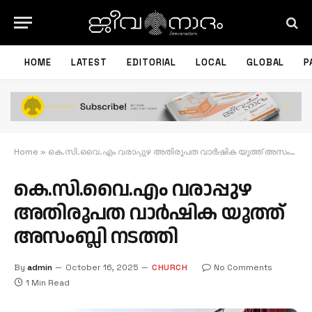
HOME
LATEST
EDITORIAL
LOCAL
GLOBAL
P
Home
»
കെ.സി.വൈ.എം വരാപ്പുഴ അതിരൂപത വാർഷിക യൂത്ത് അസംബ്ലി നടത്തി
കെ.സി.വൈ.എം വരാപ്പുഴ
അതിരൂപത വാർഷിക യൂത്ത്
അസംബ്ലി നടത്തി
By
admin
October 16, 2025
CHURCH
No Comments
1 Min Read