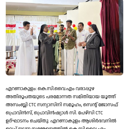
എറണാകുളം: കെ.സി.വൈ.എം വരാപ്പുഴ
അതിരൂപതയുടെ പരമോന്നത സമിതിയായ യൂത്ത്
അസംബ്ലി CTC സന്യാസിനി സമൂഹം, സെന്റ് ജോസഫ്
പ്രൊവിൻസ്, പ്രൊവിൻഷ്യാൾ സി. പേഴ്‌സി CTC
ഉദ്ഘാടനം ചെയ്തു. എറണാകുളം ആശിർഭവനിൽ
വെച്ച് നടന്ന സമ്മേളനത്തിൽ കെ.സി.വൈ.എം