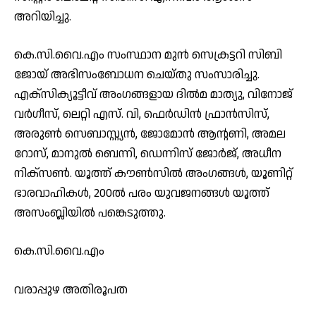
അറിയിച്ചു.
കെ.സി.വൈ.എം സംസ്ഥാന മുൻ സെക്രട്ടറി സിബി
ജോയ് അഭിസംബോധന ചെയ്തു സംസാരിച്ചു.
എക്സിക്യൂട്ടീവ് അംഗങ്ങളായ ദിൽമ മാത്യു, വിനോജ്
വർഗീസ്, ലെറ്റി എസ്. വി, ഫെർഡിൻ ഫ്രാൻസിസ്,
അരുൺ സെബാസ്റ്റ്യൻ, ജോമോൻ ആന്റണി, അമല
റോസ്, മാനുൽ ബെന്നി, ഡെന്നിസ് ജോർജ്, അധീന
നിക്സൺ. യൂത്ത് കൗൺസിൽ അംഗങ്ങൾ, യൂണിറ്റ്
ഭാരവാഹികൾ, 200ൽ പരം യുവജനങ്ങൾ യൂത്ത്
അസംബ്ലിയിൽ പങ്കെടുത്തു.
കെ.സി.വൈ.എം
വരാപ്പുഴ അതിരൂപത