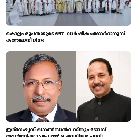
കൊല്ലം രൂപതയുടെ 697- വാർഷികം:ജോർദാനൂസ്
കത്തലാനീ ദിനം
ഇഗ്‌നേഷ്യസ് ഗൊൺസാൽവസിനും ജോസ്
ആന്റണിക്കും പേപ്പൽ ഷെവലിയർ പദവി