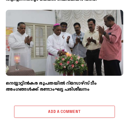
നെയ്യാറ്റിൻകര രൂപതയിൽ റിസോഴ്സ് ടീം
അംഗങ്ങൾക്ക് രണ്ടാംഘട്ട പരിശീലനം
ADD A COMMENT