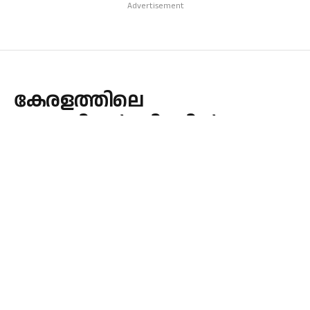
Advertisement
കേരളത്തിലെ
പ്രവാസികൾക്കിടയിൽ
പ്രേഷിത പ്രവർത്തനം; പദ്ധതി
തയ്യാറാക്കി കേരള ലത്തീൻ
സഭ.
By
admin
October 16, 2025
CHURCH
No Comments
1 Min Read