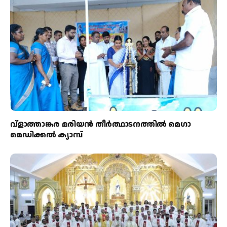
വ്ളാത്താങ്കര മരിയൻ തീർത്ഥാടനത്തിൽ മെഗാ
മെഡിക്കൽ ക്യാമ്പ്