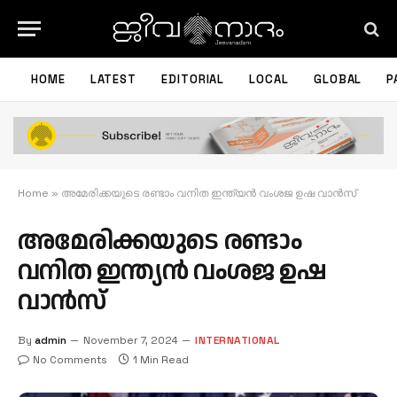
HOME
LATEST
EDITORIAL
LOCAL
GLOBAL
P
Home
»
അമേരിക്കയുടെ രണ്ടാം വനിത ഇന്ത്യന്‍ വംശജ ഉഷ വാന്‍സ്
അമേരിക്കയുടെ രണ്ടാം
വനിത ഇന്ത്യന്‍ വംശജ ഉഷ
വാന്‍സ്
By
admin
November 7, 2024
INTERNATIONAL
No Comments
1 Min Read