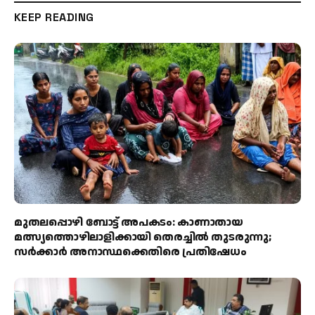
KEEP READING
മുതലപ്പൊഴി ബോട്ട് അപകടം: കാണാതായ
മത്സ്യത്തൊഴിലാളിക്കായി തെരച്ചിൽ തുടരുന്നു;
സർക്കാർ അനാസ്ഥക്കെതിരെ പ്രതിഷേധം