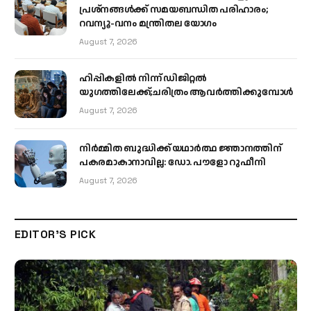
പ്രശ്നങ്ങൾക്ക് സമയബന്ധിത പരിഹാരം;
റവന്യൂ-വനം മന്ത്രിതല യോഗം
August 7, 2026
ഹിപ്പികളില്‍ നിന്ന് ഡിജിറ്റല്‍
യുഗത്തിലേക്ക്;ചരിത്രം ആവര്‍ത്തിക്കുമ്പോള്‍
August 7, 2026
നിർമ്മിത ബുദ്ധിക്ക് യഥാർത്ഥ ജ്ഞാനത്തിന്
പകരമാകാനാവില്ല: ഡോ. പൗളോ റുഫീനി
August 7, 2026
EDITOR'S PICK