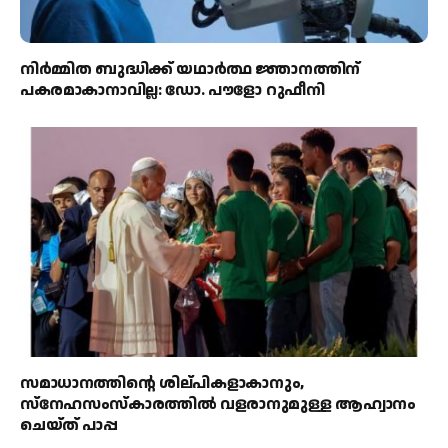
നിർമ്മിത ബുദ്ധിക്ക് യഥാർത്ഥ ജ്ഞാനത്തിന്
പകരമാകാനാവില്ല: ഡോ. പൗളോ റുഫീനി
സമാധാനത്തിന്റെ ശില്പികളാകാനും,
സ്നേഹസംസ്കാരത്തിൽ വളരാനുമുള്ള ആഹ്വാനം
ചെയ്ത് പാപ്പ