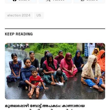
election 2024
US
KEEP READING
മുതലപ്പൊഴി ബോട്ട് അപകടം: കാണാതായ