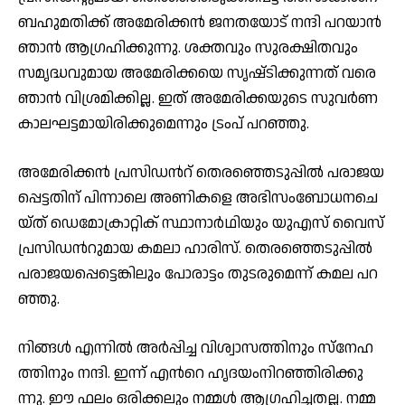
ബഹുമതിക്ക് അമേരിക്കൻ ജനതയോട് നന്ദി പറയാൻ
ഞാൻ ആഗ്രഹിക്കുന്നു. ശക്തവും സുരക്ഷിതവും
സമൃദ്ധവുമായ അമേരിക്കയെ സൃഷ്‌ടിക്കുന്നത് വരെ
ഞാൻ വിശ്രമിക്കില്ല. ഇത് അമേരിക്കയുടെ സുവർണ
കാലഘട്ടമായിരിക്കുമെന്നും ട്രംപ് പറഞ്ഞു.
അ​മേ​രി​ക്ക​ൻ പ്ര​സി​ഡ​ന്‍റ് തെ​ര​ഞ്ഞെ​ടു​പ്പി​ൽ പ​രാ​ജ​യ​
പ്പെ​ട്ട​തി​ന് പി​ന്നാ​ലെ അ​ണി​ക​ളെ അ​ഭി​സം​ബോ​ധ​ന​ചെ​
യ്ത് ഡെ​മോ​ക്രാ​റ്റി​ക് സ്ഥാ​നാ​ര്‍​ഥി​യും യു​എ​സ് വൈ​സ്
പ്ര​സി​ഡ​ന്‍റു​മാ​യ ക​മ​ലാ ഹാ​രി​സ്. തെ​ര​ഞ്ഞെ​ടു​പ്പി​ൽ
പ​രാ​ജ​യ​പ്പെ​ട്ടെ​ങ്കി​ലും പോ​രാ​ട്ടം തു​ട​രു​മെ​ന്ന് ക​മ​ല പ​റ​
ഞ്ഞു.
നി​ങ്ങ​ള്‍ എ​ന്നി​ല്‍ അ​ര്‍​പ്പി​ച്ച വി​ശ്വാ​സ​ത്തി​നും സ്‌​നേ​ഹ​
ത്തി​നും ന​ന്ദി. ഇ​ന്ന് എ​ന്‍റെ ഹൃ​ദ​യം​നി​റ​ഞ്ഞി​രി​ക്കു​
ന്നു. ഈ ​ഫ​ലം ഒ​രി​ക്ക​ലും ന​മ്മ​ള്‍ ആ​ഗ്ര​ഹി​ച്ച​ത​ല്ല. ന​മ്മ​