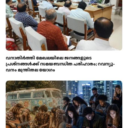
വനാതിർത്തി മേഖലയിലെ ജനങ്ങളുടെ
പ്രശ്നങ്ങൾക്ക് സമയബന്ധിത പരിഹാരം; റവന്യൂ-
വനം മന്ത്രിതല യോഗം