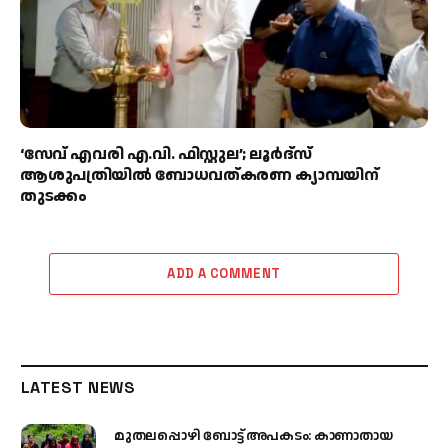
‘സേവ് എവരി എ.വി. ഫിസ്റ്റുല’; ലൂർദ്‌സ്
ആശുപത്രിയിൽ ബോധവത്കരണ ക്യാമ്പയിന്
തുടക്കം
ADD A COMMENT
LATEST NEWS
മുതലപ്പൊഴി ബോട്ട് അപകടം: കാണാതായ