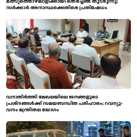
മത്സ്യത്തൊഴിലാളിക്കായി തെരച്ചിൽ തുടരുന്നു;
സർക്കാർ അനാസ്ഥക്കെതിരെ പ്രതിഷേധം
വനാതിർത്തി മേഖലയിലെ ജനങ്ങളുടെ
പ്രശ്നങ്ങൾക്ക് സമയബന്ധിത പരിഹാരം; റവന്യൂ-
വനം മന്ത്രിതല യോഗം