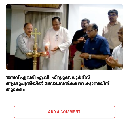
‘സേവ് എവരി എ.വി. ഫിസ്റ്റുല’; ലൂർദ്‌സ്
ആശുപത്രിയിൽ ബോധവത്കരണ ക്യാമ്പയിന്
തുടക്കം
ADD A COMMENT