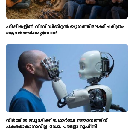
ഹിപ്പികളില്‍ നിന്ന് ഡിജിറ്റല്‍ യുഗത്തിലേക്ക്;ചരിത്രം
ആവര്‍ത്തിക്കുമ്പോള്‍
നിർമ്മിത ബുദ്ധിക്ക് യഥാർത്ഥ ജ്ഞാനത്തിന്
പകരമാകാനാവില്ല: ഡോ. പൗളോ റുഫീനി