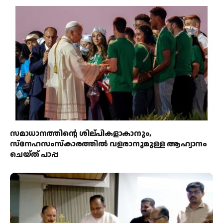
സമാധാനത്തിന്റെ ശില്പികളാകാനും,
സ്നേഹസംസ്കാരത്തിൽ വളരാനുമുള്ള ആഹ്വാനം
ചെയ്ത് പാപ്പ