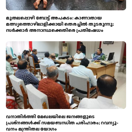
മുതലപ്പൊഴി ബോട്ട് അപകടം: കാണാതായ
മത്സ്യത്തൊഴിലാളിക്കായി തെരച്ചിൽ തുടരുന്നു;
സർക്കാർ അനാസ്ഥക്കെതിരെ പ്രതിഷേധം
വനാതിർത്തി മേഖലയിലെ ജനങ്ങളുടെ
പ്രശ്നങ്ങൾക്ക് സമയബന്ധിത പരിഹാരം; റവന്യൂ-
വനം മന്ത്രിതല യോഗം