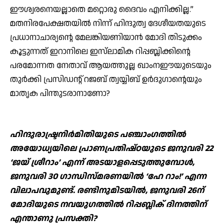
ഈശ്വരനെയല്ലാതെ മറ്റൊരു ദൈവം എനിക്കില്ല.”
മതനിരപേക്ഷതയില്‍ നിന്ന് ഹിന്ദുത്വ ദേശീയതയുടെ
പ്രധാനാചാര്യന്റെ മേലങ്കിയണിയാന്‍ മോദി തിടുക്കം
കൂട്ടുന്നത് ഇറാനിലെ ഇസ്‌ലാമിക റിപ്പബ്ലിക്കിന്റെ
പരമോന്നത നേതാവ് ആയത്തുല്ല ഖാംനഈയുടെയും
തുര്‍ക്കി പ്രസിഡന്റ് റജബ് ത്വയ്യിബ് ഉര്‍ദുഗാന്റെയും
മാതൃക പിന്തുടരാനാണോ?
ഹിന്ദുരാഷ്ട്രനിര്‍മിതിയുടെ പഞ്ചാംഗത്തില്‍
അയോധ്യയിലെ പ്രാണപ്രതിഷ്ഠയുടെ ജനുവരി 22
‘ജയ് ശ്രീറാം’ എന്ന് അടയാളപ്പെടുത്തുമ്പോള്‍,
ജനുവരി 30 ഗാന്ധിസ്മരണയില്‍ ‘ഹേ റാം!’ എന്ന
വിലാപവുമുണ്ട്. രണ്ടിനുമിടയില്‍, ജനുവരി 26ന്
മോദിയുടെ നവയുഗത്തില്‍ റിപ്പബ്ലിക് ദിനത്തിന്
എന്താണു പ്രസക്തി?