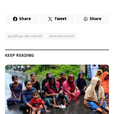
Share
Tweet
Share
ayodhya ram mandir
narendra modi
KEEP READING