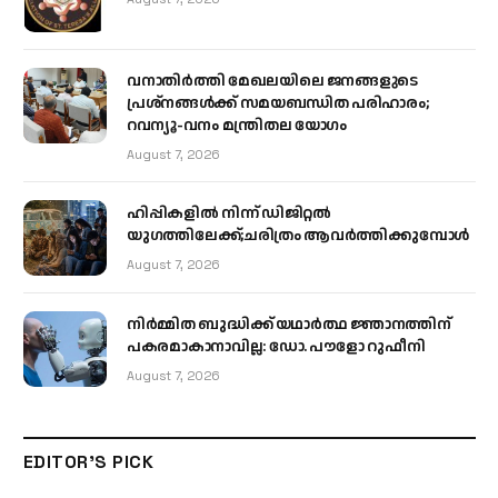
വനാതിർത്തി മേഖലയിലെ ജനങ്ങളുടെ
പ്രശ്നങ്ങൾക്ക് സമയബന്ധിത പരിഹാരം;
റവന്യൂ-വനം മന്ത്രിതല യോഗം
August 7, 2026
ഹിപ്പികളില്‍ നിന്ന് ഡിജിറ്റല്‍
യുഗത്തിലേക്ക്;ചരിത്രം ആവര്‍ത്തിക്കുമ്പോള്‍
August 7, 2026
നിർമ്മിത ബുദ്ധിക്ക് യഥാർത്ഥ ജ്ഞാനത്തിന്
പകരമാകാനാവില്ല: ഡോ. പൗളോ റുഫീനി
August 7, 2026
EDITOR'S PICK