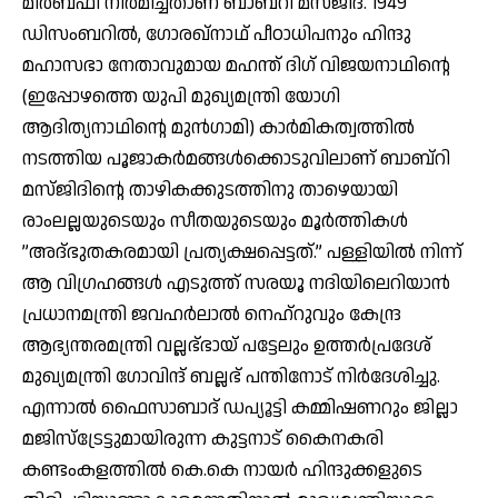
മിര്‍ബഫി നിര്‍മിച്ചതാണ് ബാബ്‌റി മസ്ജിദ്. 1949
ഡിസംബറില്‍, ഗോരഖ്‌നാഥ് പീഠാധിപനും ഹിന്ദു
മഹാസഭാ നേതാവുമായ മഹന്ത് ദിഗ് വിജയനാഥിന്റെ
(ഇപ്പോഴത്തെ യുപി മുഖ്യമന്ത്രി യോഗി
ആദിത്യനാഥിന്റെ മുന്‍ഗാമി) കാര്‍മികത്വത്തില്‍
നടത്തിയ പൂജാകര്‍മങ്ങള്‍ക്കൊടുവിലാണ് ബാബ്‌റി
മസ്ജിദിന്റെ താഴികക്കുടത്തിനു താഴെയായി
രാംലല്ലയുടെയും സീതയുടെയും മൂര്‍ത്തികള്‍
”അദ്ഭുതകരമായി പ്രത്യക്ഷപ്പെട്ടത്.” പള്ളിയില്‍ നിന്ന്
ആ വിഗ്രഹങ്ങള്‍ എടുത്ത് സരയൂ നദിയിലെറിയാന്‍
പ്രധാനമന്ത്രി ജവഹര്‍ലാല്‍ നെഹ്‌റുവും കേന്ദ്ര
ആഭ്യന്തരമന്ത്രി വല്ലഭ്ഭായ് പട്ടേലും ഉത്തര്‍പ്രദേശ്
മുഖ്യമന്ത്രി ഗോവിന്ദ് ബല്ലഭ് പന്തിനോട് നിര്‍ദേശിച്ചു.
എന്നാല്‍ ഫൈസാബാദ് ഡപ്യൂട്ടി കമ്മിഷണറും ജില്ലാ
മജിസ്‌ട്രേട്ടുമായിരുന്ന കുട്ടനാട് കൈനകരി
കണ്ടംകളത്തില്‍ കെ.കെ നായര്‍ ഹിന്ദുക്കളുടെ