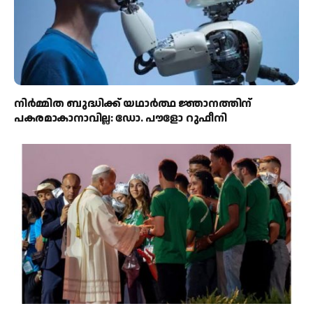
നിർമ്മിത ബുദ്ധിക്ക് യഥാർത്ഥ ജ്ഞാനത്തിന്
പകരമാകാനാവില്ല: ഡോ. പൗളോ റുഫീനി