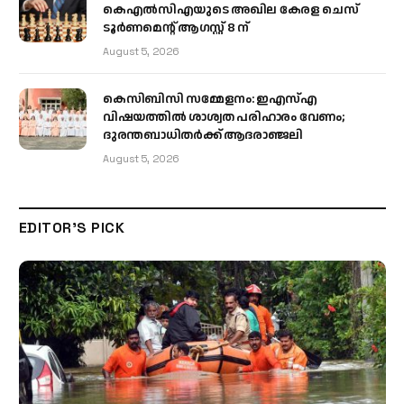
കെഎൽസിഎയുടെ അഖില കേരള ചെസ്
ടൂർണമെന്റ് ആഗസ്റ്റ് 8 ന്
August 5, 2026
കെസിബിസി സമ്മേളനം: ഇഎസ്എ
വിഷയത്തിൽ ശാശ്വത പരിഹാരം വേണം;
ദുരന്തബാധിതർക്ക് ആദരാഞ്ജലി
August 5, 2026
EDITOR'S PICK