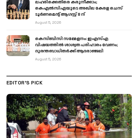
ലഹരിക്കെതിരെ കരുനീക്കാം;
കെഎൽസിഎയുടെ അഖില കേരള ചെസ്
ടൂർണമെന്റ് ആഗസ്റ്റ് 8 ന്
August 5, 2026
കെസിബിസി സമ്മേളനം: ഇഎസ്എ
വിഷയത്തിൽ ശാശ്വത പരിഹാരം വേണം;
ദുരന്തബാധിതർക്ക് ആദരാഞ്ജലി
August 5, 2026
EDITOR'S PICK