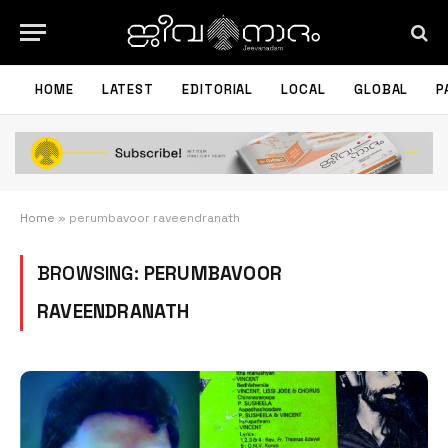
HOME
LATEST
EDITORIAL
LOCAL
GLOBAL
P
Home
»
perumbavoor raveendranath
BROWSING:
PERUMBAVOOR
RAVEENDRANATH